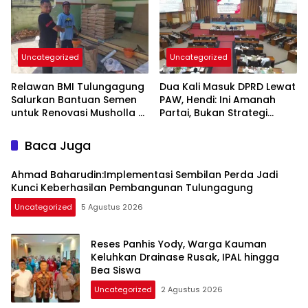
Uncategorized
Uncategorized
Relawan BMI Tulungagung
Dua Kali Masuk DPRD Lewat
Salurkan Bantuan Semen
PAW, Hendi: Ini Amanah
untuk Renovasi Musholla Al
Partai, Bukan Strategi
Ikhlas di Jabalsari
Politik
Baca Juga
Ahmad Baharudin:Implementasi Sembilan Perda Jadi
Kunci Keberhasilan Pembangunan Tulungagung
Uncategorized
5 Agustus 2026
Reses Panhis Yody, Warga Kauman
Keluhkan Drainase Rusak, IPAL hingga
Bea Siswa
Uncategorized
2 Agustus 2026