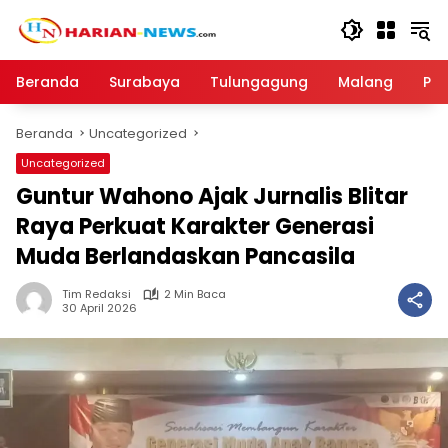
Langsung
ke
konten
Beranda
Surabaya
Tulungagung
Malang
Par
Beranda
Uncategorized
Uncategorized
Guntur Wahono Ajak Jurnalis Blitar
Raya Perkuat Karakter Generasi
Muda Berlandaskan Pancasila
Tim Redaksi
2 Min Baca
30 April 2026