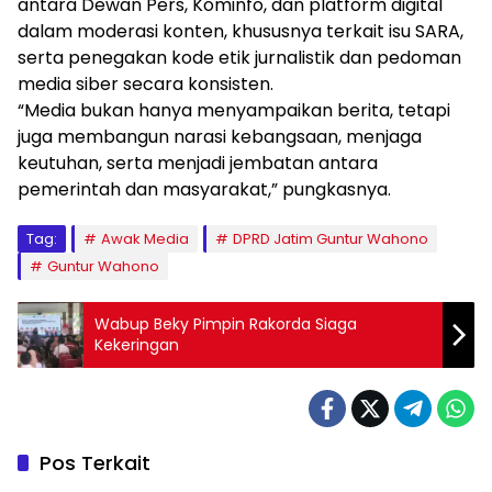
antara Dewan Pers, Kominfo, dan platform digital
dalam moderasi konten, khususnya terkait isu SARA,
serta penegakan kode etik jurnalistik dan pedoman
media siber secara konsisten.
“Media bukan hanya menyampaikan berita, tetapi
juga membangun narasi kebangsaan, menjaga
keutuhan, serta menjadi jembatan antara
pemerintah dan masyarakat,” pungkasnya.
Tag:
Awak Media
DPRD Jatim Guntur Wahono
Guntur Wahono
Wabup Beky Pimpin Rakorda Siaga
Kekeringan
Pos Terkait