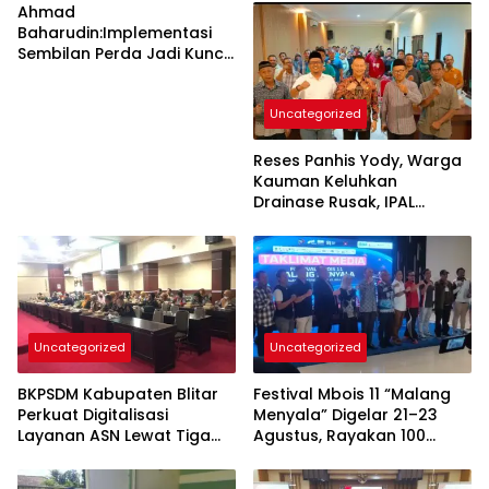
Ahmad
Baharudin:Implementasi
Sembilan Perda Jadi Kunci
Keberhasilan
Pembangunan
Uncategorized
Tulungagung
Reses Panhis Yody, Warga
Kauman Keluhkan
Drainase Rusak, IPAL
hingga Bea Siswa
Uncategorized
Uncategorized
BKPSDM Kabupaten Blitar
Festival Mbois 11 “Malang
Perkuat Digitalisasi
Menyala” Digelar 21–23
Layanan ASN Lewat Tiga
Agustus, Rayakan 100
Inovasi Unggulan
Tahun Stadion Gajayana
dan Status UNESCO