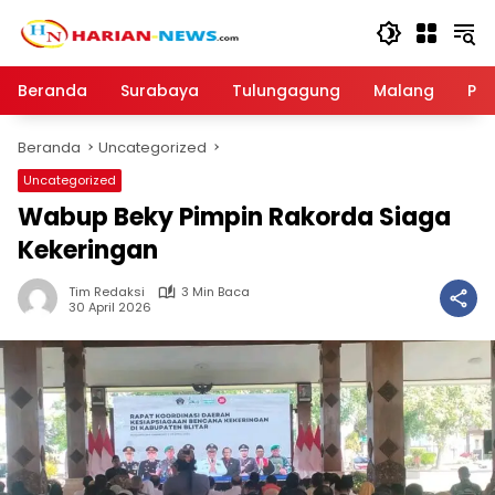
Langsung
ke
konten
Beranda
Surabaya
Tulungagung
Malang
Par
Beranda
Uncategorized
Uncategorized
Wabup Beky Pimpin Rakorda Siaga
Kekeringan
Tim Redaksi
3 Min Baca
30 April 2026