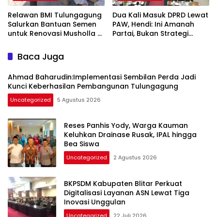
Relawan BMI Tulungagung
Dua Kali Masuk DPRD Lewat
Salurkan Bantuan Semen
PAW, Hendi: Ini Amanah
untuk Renovasi Musholla Al
Partai, Bukan Strategi
Ikhlas di Jabalsari
Politik
Baca Juga
Ahmad Baharudin:Implementasi Sembilan Perda Jadi
Kunci Keberhasilan Pembangunan Tulungagung
Uncategorized
5 Agustus 2026
Reses Panhis Yody, Warga Kauman
Keluhkan Drainase Rusak, IPAL hingga
Bea Siswa
Uncategorized
2 Agustus 2026
BKPSDM Kabupaten Blitar Perkuat
Digitalisasi Layanan ASN Lewat Tiga
Inovasi Unggulan
Uncategorized
22 Juli 2026