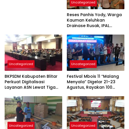
Uncategorized
Tulungagung
Reses Panhis Yody, Warga
Kauman Keluhkan
Drainase Rusak, IPAL
hingga Bea Siswa
Uncategorized
Uncategorized
BKPSDM Kabupaten Blitar
Festival Mbois 11 “Malang
Perkuat Digitalisasi
Menyala” Digelar 21–23
Layanan ASN Lewat Tiga
Agustus, Rayakan 100
Inovasi Unggulan
Tahun Stadion Gajayana
dan Status UNESCO
Uncategorized
Uncategorized