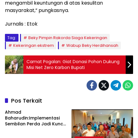
mengambil keuntungan di atas kesulitan
masyarakat,” pungkasnya.
Jurnalis : Etok
Tag:
Beky Pimpin Rakorda Siaga Kekeringan
Kekeringan ekstrem
Wabup Beky Herdihansah
Camat Pogalan: Giat Donasi Pohon Dukung
Misi Net Zero Karbon Bupati
Pos Terkait
Ahmad
Baharudin:Implementasi
Sembilan Perda Jadi Kunci
Keberhasilan
Pembangunan