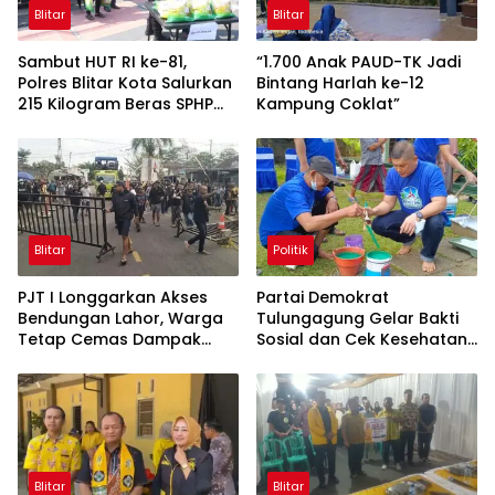
Blitar
Blitar
Sambut HUT RI ke-81,
“1.700 Anak PAUD-TK Jadi
Polres Blitar Kota Salurkan
Bintang Harlah ke-12
215 Kilogram Beras SPHP
Kampung Coklat”
Lewat Gerakan Pangan
Murah
Blitar
Politik
PJT I Longgarkan Akses
Partai Demokrat
Bendungan Lahor, Warga
Tulungagung Gelar Bakti
Tetap Cemas Dampak
Sosial dan Cek Kesehatan
Ekonomi dan Ancaman
Gratis
Penutupan Total
Blitar
Blitar