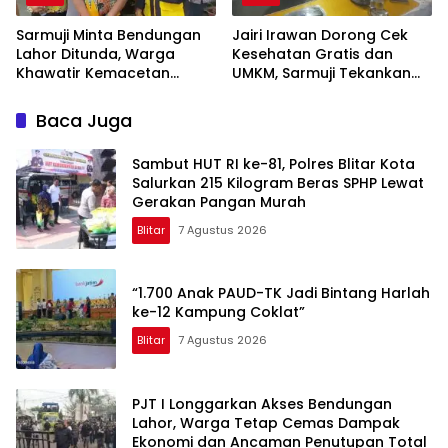
Sarmuji Minta Bendungan
Jairi Irawan Dorong Cek
Lahor Ditunda, Warga
Kesehatan Gratis dan
Khawatir Kemacetan
UMKM, Sarmuji Tekankan
Parah
Kekompakan Bangun Kota
Blitar.
Baca Juga
Sambut HUT RI ke-81, Polres Blitar Kota
Salurkan 215 Kilogram Beras SPHP Lewat
Gerakan Pangan Murah
Blitar
7 Agustus 2026
“1.700 Anak PAUD-TK Jadi Bintang Harlah
ke-12 Kampung Coklat”
Blitar
7 Agustus 2026
PJT I Longgarkan Akses Bendungan
Lahor, Warga Tetap Cemas Dampak
Ekonomi dan Ancaman Penutupan Total