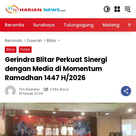
Langsung
ke
konten
Beranda
Surabaya
Tulungagung
Malang
Par
Beranda
Daerah
Blitar
Blitar
Politik
Gerindra Blitar Perkuat Sinergi
dengan Media di Momentum
Ramadhan 1447 H/2026
Tim Redaksi
2 Min Baca
19 Maret 2026