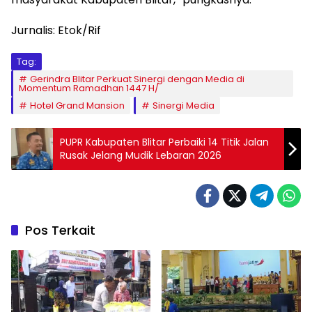
Jurnalis: Etok/Rif
Tag:
Gerindra Blitar Perkuat Sinergi dengan Media di
Momentum Ramadhan 1447 H/
Hotel Grand Mansion
Sinergi Media
PUPR Kabupaten Blitar Perbaiki 14 Titik Jalan
Rusak Jelang Mudik Lebaran 2026
Pos Terkait