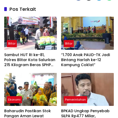
Pos Terkait
Blitar
Blitar
Sambut HUT RI ke-81,
“1.700 Anak PAUD-TK Jadi
Polres Blitar Kota Salurkan
Bintang Harlah ke-12
215 Kilogram Beras SPHP
Kampung Coklat”
Lewat Gerakan Pangan
Murah
Ekonomi
Pemerintahan
Baharudin Pastikan Stok
BPKAD Ungkap Penyebab
Pangan Aman Lewat
SiLPA Rp477 Miliar,