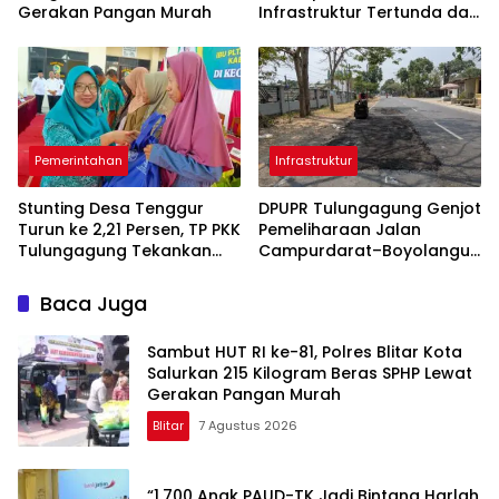
Gerakan Pangan Murah
Infrastruktur Tertunda dan
Belanja Pegawai Dominan
Pemerintahan
Infrastruktur
Stunting Desa Tenggur
DPUPR Tulungagung Genjot
Turun ke 2,21 Persen, TP PKK
Pemeliharaan Jalan
Tulungagung Tekankan
Campurdarat–Boyolangu,
Pendampingan
Ruas 7,6 Kilometer Mulai
Berkelanjutan
Diperbaiki
Baca Juga
Sambut HUT RI ke-81, Polres Blitar Kota
Salurkan 215 Kilogram Beras SPHP Lewat
Gerakan Pangan Murah
Blitar
7 Agustus 2026
“1.700 Anak PAUD-TK Jadi Bintang Harlah