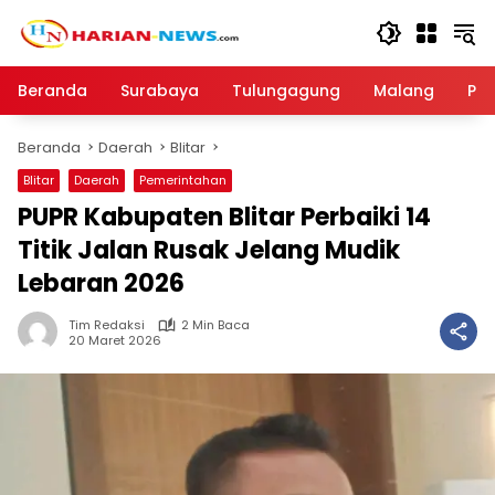
Langsung
ke
konten
Beranda
Surabaya
Tulungagung
Malang
Par
Beranda
Daerah
Blitar
Blitar
Daerah
Pemerintahan
PUPR Kabupaten Blitar Perbaiki 14
Titik Jalan Rusak Jelang Mudik
Lebaran 2026
Tim Redaksi
2 Min Baca
20 Maret 2026