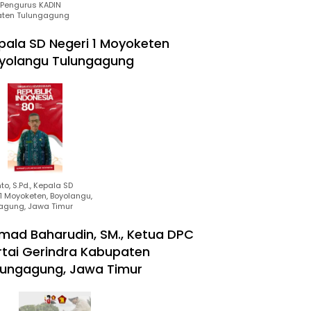
Pengurus KADIN
ten Tulungagung
pala SD Negeri 1 Moyoketen
yolangu Tulungagung
to, S.Pd., Kepala SD
1 Moyoketen, Boyolangu,
agung, Jawa Timur
mad Baharudin, SM., Ketua DPC
rtai Gerindra Kabupaten
lungagung, Jawa Timur