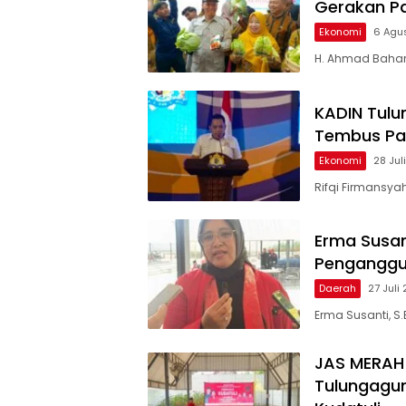
Gerakan P
Ekonomi
6 Agu
H. Ahmad Baharu
KADIN Tul
Tembus Pa
Ekonomi
28 Jul
Rifqi Firmansyah
Erma Susan
Penganggu
Daerah
27 Juli
Erma Susanti, S.E
JAS MERAH 
Tulungagun