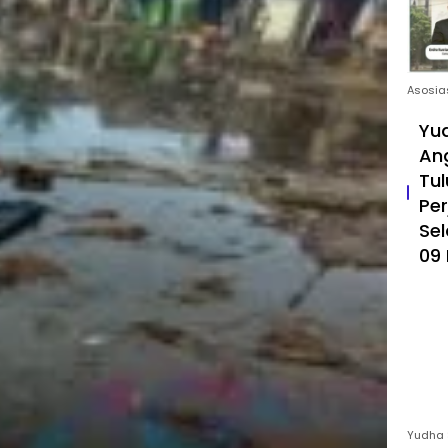
Asosia
Yud
An
Tul
Pe
Sel
09 
Yudha 