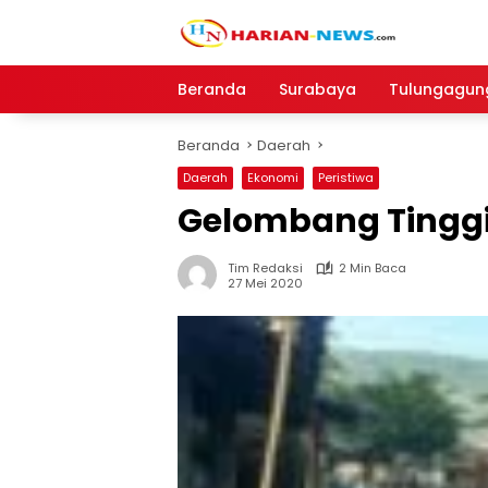
Langsung
ke
konten
Beranda
Surabaya
Tulungagun
Beranda
Daerah
Daerah
Ekonomi
Peristiwa
Gelombang Tinggi 
Tim Redaksi
2 Min Baca
27 Mei 2020