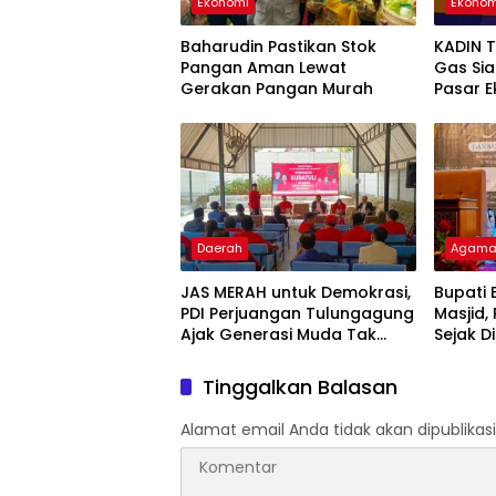
Ekonomi
Ekonom
Baharudin Pastikan Stok
KADIN 
Pangan Aman Lewat
Gas Si
Gerakan Pangan Murah
Pasar E
Daerah
Agam
JAS MERAH untuk Demokrasi,
Bupati 
PDI Perjuangan Tulungagung
Masjid,
Ajak Generasi Muda Tak
Sejak Di
Lupakan Kudatuli
Tinggalkan Balasan
Alamat email Anda tidak akan dipublikasi