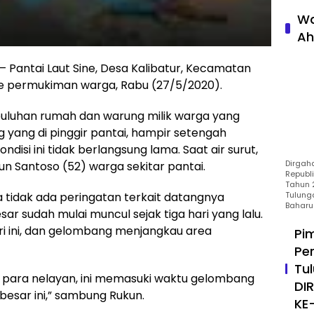
Wa
Ah
antai Laut Sine, Desa Kalibatur, Kecamatan
 ke permukiman warga, Rabu (27/5/2020).
uluhan rumah dan warung milik warga yang
ng yang di pinggir pantai, hampir setengah
disi ini tidak berlangsung lama. Saat air surut,
Dirgah
n Santoso (52) warga sekitar pantai.
Republ
Tahun 2
Tulung
tidak ada peringatan terkait datangnya
Baharu
r sudah mulai muncul sejak tiga hari yang lalu.
ri ini, dan gelombang menjangkau area
Pi
Pe
Tu
h para nelayan, ini memasuki waktu gelombang
DI
besar ini,” sambung Rukun.
KE