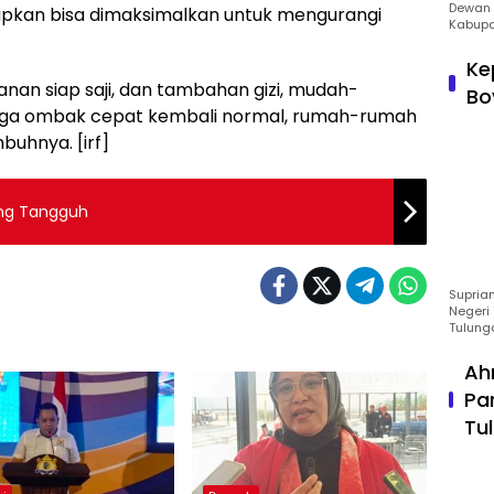
Dewan 
arapkan bisa dimaksimalkan untuk mengurangi
Kabupa
Ke
nan siap saji, dan tambahan gizi, mudah-
Bo
oga ombak cepat kembali normal, rumah-rumah
buhnya. [irf]
ung Tangguh
Suprian
Negeri 
Tulung
Ah
Pa
Tu