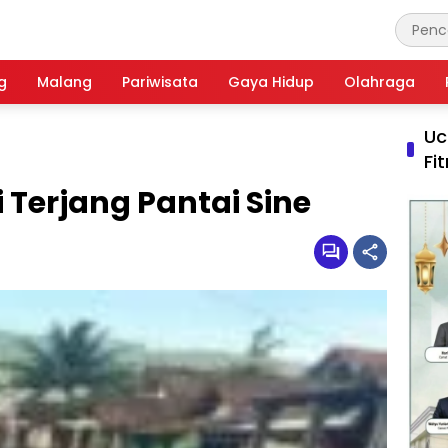
g
Malang
Pariwisata
Gaya Hidup
Olahraga
Uc
Fi
Terjang Pantai Sine