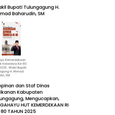
kil Bupati Tulungagung H.
mad Baharudin, SM
ayu Kemerdekaan
ik Indonesia Ke-80
025 : Wakil Bupati
agung H. Ahmad
din, SM
mpinan dan Staf Dinas
rikanan Kabupaten
lungagung, Mengucapkan,
RGAHAYU HUT KEMERDEKAAN RI
-80 TAHUN 2025