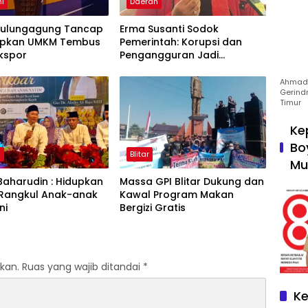
i
Daerah
Tulungagung Tancap
Erma Susanti Sodok
apkan UMKM Tembus
Pemerintah: Korupsi dan
kspor
Pengangguran Jadi
Ancaman Demokrasi
Ahmad 
Gerind
Timur
Ke
Bo
a
Blitar
Mu
Baharudin : Hidupkan
Massa GPI Blitar Dukung dan
 Rangkul Anak-anak
Kawal Program Makan
ni
Bergizi Gratis
kan.
Ruas yang wajib ditandai
*
Ke