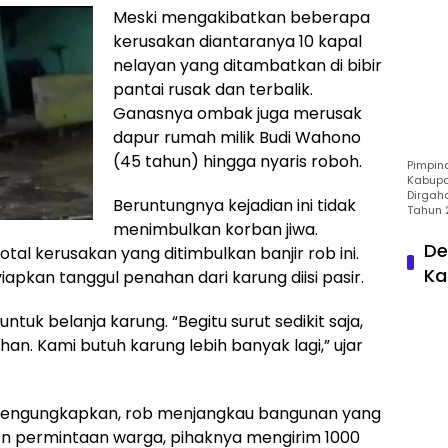
Meski mengakibatkan beberapa
kerusakan diantaranya 10 kapal
nelayan yang ditambatkan di bibir
pantai rusak dan terbalik.
Ganasnya ombak juga merusak
dapur rumah milik Budi Wahono
(45 tahun) hingga nyaris roboh.
Pimpin
Kabupa
Dirgah
Beruntungnya kejadian ini tidak
Tahun 
menimbulkan korban jiwa.
De
l kerusakan yang ditimbulkan banjir rob ini.
Ka
kan tanggul penahan dari karung diisi pasir.
uk belanja karung. “Begitu surut sedikit saja,
n. Kami butuh karung lebih banyak lagi,” ujar
mengungkapkan, rob menjangkau bangunan yang
pon permintaan warga, pihaknya mengirim 1000