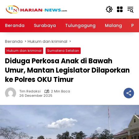
Langsung
ke
konten
Beranda
Surabaya
Tulungagung
Malang
Par
Beranda
Hukum dan kriminal
Hukum dan kriminal
Sumatera Selatan
Diduga Perkosa Anak di Bawah
Umur, Mantan Legislator Dilaporkan
ke Polres OKU Timur
Tim Redaksi
2 Min Baca
26 Desember 2025