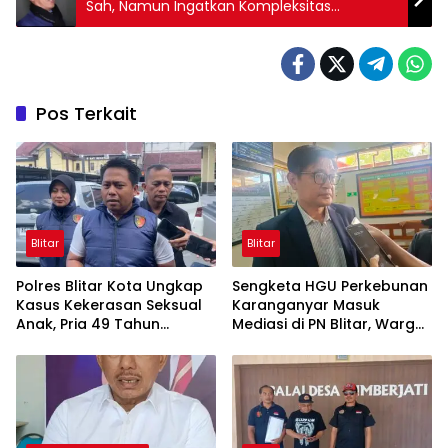
Sah, Namun Ingatkan Kompleksitas
Diplomasi Menlu Sugiono
Pos Terkait
Blitar
Blitar
Polres Blitar Kota Ungkap
Sengketa HGU Perkebunan
Kasus Kekerasan Seksual
Karanganyar Masuk
Anak, Pria 49 Tahun
Mediasi di PN Blitar, Warga
Ditahan
Minta Kepastian Status
Lahan