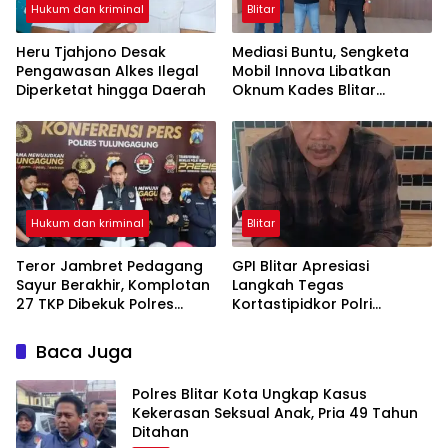
Hukum dan kriminal
Blitar
Heru Tjahjono Desak
Mediasi Buntu, Sengketa
Pengawasan Alkes Ilegal
Mobil Innova Libatkan
Diperketat hingga Daerah
Oknum Kades Blitar
Terancam Berlanjut ke
Ranah Hukum
Hukum dan kriminal
Blitar
Teror Jambret Pedagang
GPI Blitar Apresiasi
Sayur Berakhir, Komplotan
Langkah Tegas
27 TKP Dibekuk Polres
Kortastipidkor Polri
Tulungagung
Berantas Korupsi
Baca Juga
Polres Blitar Kota Ungkap Kasus
Kekerasan Seksual Anak, Pria 49 Tahun
Ditahan