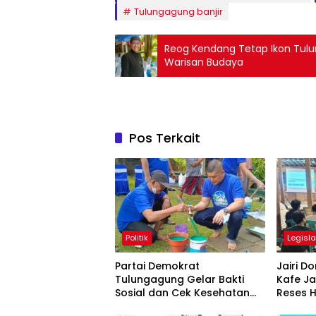
Tulungagung banjir
Reog Kendang Tetap Ikon Tul
Warisan Budaya
Pos Terkait
Politik
Legisla
Partai Demokrat
Jairi 
Tulungagung Gelar Bakti
Kafe Ja
Sosial dan Cek Kesehatan
Reses H
Gratis
Google