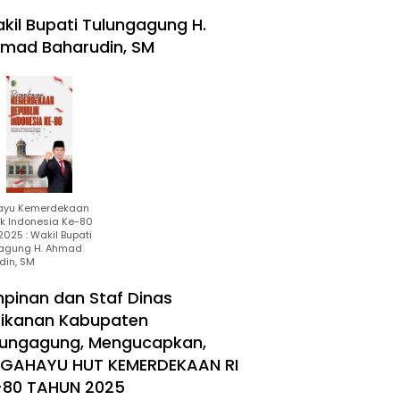
kil Bupati Tulungagung H.
mad Baharudin, SM
ayu Kemerdekaan
ik Indonesia Ke-80
025 : Wakil Bupati
agung H. Ahmad
din, SM
mpinan dan Staf Dinas
rikanan Kabupaten
lungagung, Mengucapkan,
RGAHAYU HUT KEMERDEKAAN RI
-80 TAHUN 2025