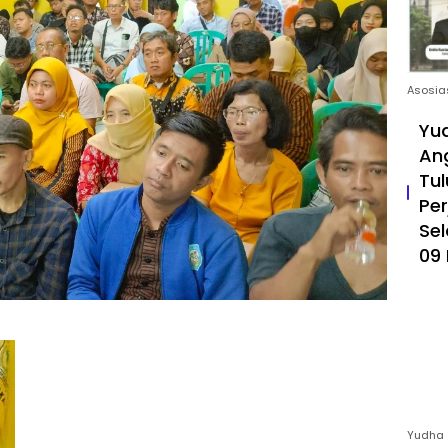
Asosia
Yud
An
Tul
Pe
Sel
09 
Yudha 