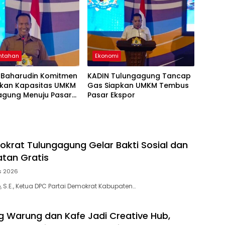
ntahan
Ekonomi
Baharudin Komitmen
KADIN Tulungagung Tancap
tkan Kapasitas UMKM
Gas Siapkan UMKM Tembus
agung Menuju Pasar
Pasar Ekspor
okrat Tulungagung Gelar Bakti Sosial dan
tan Gratis
s 2026
 S.E., Ketua DPC Partai Demokrat Kabupaten…
ng Warung dan Kafe Jadi Creative Hub,