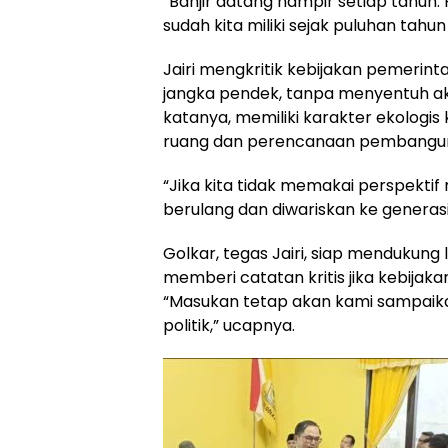
“Banjir datang hampir setiap tahun.
sudah kita miliki sejak puluhan tahun 
Jairi mengkritik kebijakan pemerin
jangka pendek, tanpa menyentuh a
katanya, memiliki karakter ekologi
ruang dan perencanaan pembangun
“Jika kita tidak memakai perspekti
berulang dan diwariskan ke generasi 
Golkar, tegas Jairi, siap mendukun
memberi catatan kritis jika kebijak
“Masukan tetap akan kami sampaikan
politik,” ucapnya.