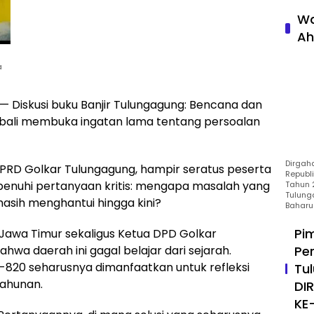
Wa
Ah
a
iskusi buku Banjir Tulungagung: Bencana dan
ali membuka ingatan lama tentang persoalan
Dirgah
PRD Golkar Tulungagung, hampir seratus peserta
Republ
penuhi pertanyaan kritis: mengapa masalah yang
Tahun 2
Tulung
masih menghantui hingga kini?
Baharu
Pi
 Jawa Timur sekaligus Ketua DPD Golkar
hwa daerah ini gagal belajar dari sejarah.
Pe
e-820 seharusnya dimanfaatkan untuk refleksi
Tu
ahunan.
DI
KE