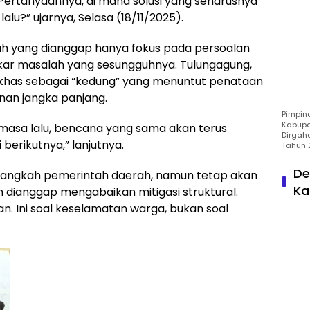
 Pertanyaannya, di mana solusi yang seharusnya
lalu?” ujarnya, Selasa (18/11/2025).
tah yang dianggap hanya fokus pada persoalan
kar masalah yang sesungguhnya. Tulungagung,
s khas sebagai “kedung” yang menuntut penataan
an jangka panjang.
Pimpin
Kabupa
f masa lalu, bencana yang sama akan terus
Dirgah
berikutnya,” lanjutnya.
Tahun 
De
g langkah pemerintah daerah, namun tetap akan
Ka
an dianggap mengabaikan mitigasi struktural.
. Ini soal keselamatan warga, bukan soal