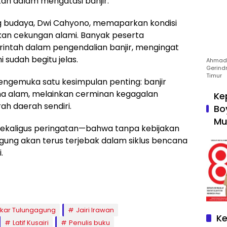
h dalam mengatasi banjir.
og budaya, Dwi Cahyono, memaparkan kondisi
an cekungan alami. Banyak peserta
ntah dalam pengendalian banjir, mengingat
 sudah begitu jelas.
Ahmad 
Gerind
Timur
engemuka satu kesimpulan penting: banjir
a alam, melainkan cerminan kegagalan
Ke
 daerah sendiri.
Bo
Mu
sekaligus peringatan—bahwa tanpa kebijakan
agung akan terus terjebak dalam siklus bencana
.
lkar Tulungagung
Jairi Irawan
Ke
Latif Kusairi
Penulis buku