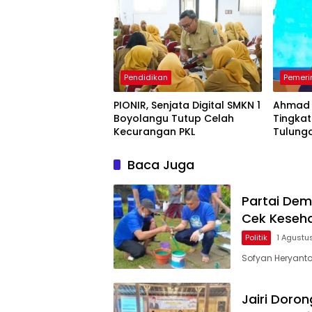
Pendidikan
Pemeri
PIONIR, Senjata Digital SMKN 1
Ahmad 
Boyolangu Tutup Celah
Tingka
Kecurangan PKL
Tulung
Ekspor
Baca Juga
Partai Dem
Cek Keseha
Politik
1 Agustu
Sofyan Heryanto,
Jairi Doro