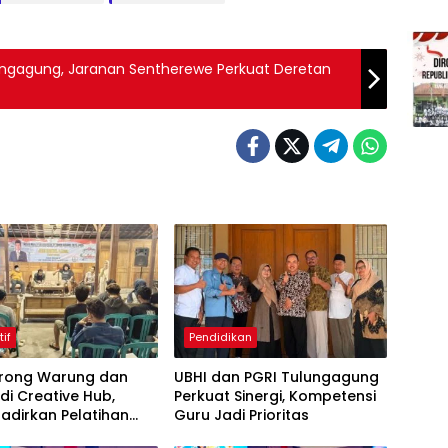
ungagung, Jaranan Sentherewe Perkuat Deretan
tif
Pendidikan
Dorong Warung dan
UBHI dan PGRI Tulungagung
di Creative Hub,
Perkuat Sinergi, Kompetensi
adirkan Pelatihan
Guru Jadi Prioritas
 Business