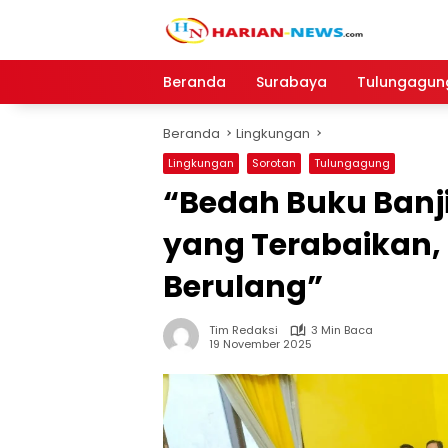
Langsung
ke
konten
Beranda
Surabaya
Tulungagun
Beranda
Lingkungan
Lingkungan
Sorotan
Tulungagung
“Bedah Buku Banj
yang Terabaikan,
Berulang”
Tim Redaksi
3 Min Baca
19 November 2025