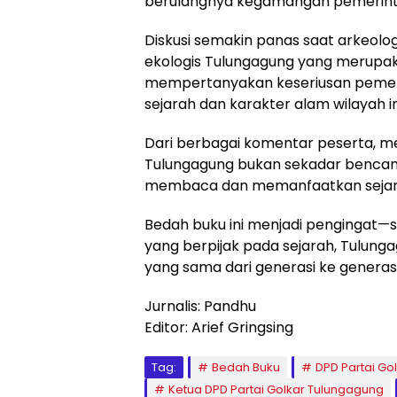
berulangnya kegamangan pemerinta
Diskusi semakin panas saat arkeol
ekologis Tulungagung yang merupak
mempertanyakan keseriusan pemeri
sejarah dan karakter alam wilayah ini
Dari berbagai komentar peserta, m
Tulungagung bukan sekadar bencan
membaca dan memanfaatkan sejarah
Bedah buku ini menjadi pengingat—
yang berpijak pada sejarah, Tulung
yang sama dari generasi ke generasi
Jurnalis: Pandhu
Editor: Arief Gringsing
Tag:
Bedah Buku
DPD Partai Go
Ketua DPD Partai Golkar Tulungagung