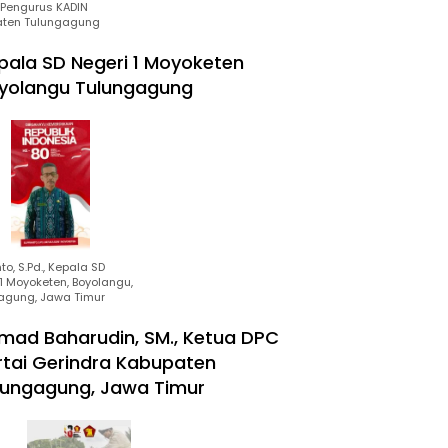
Pengurus KADIN
ten Tulungagung
pala SD Negeri 1 Moyoketen
yolangu Tulungagung
to, S.Pd., Kepala SD
1 Moyoketen, Boyolangu,
agung, Jawa Timur
mad Baharudin, SM., Ketua DPC
rtai Gerindra Kabupaten
lungagung, Jawa Timur