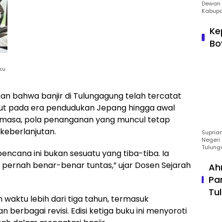
Dewan 
Kabupa
Ke
Bo
ku
rkan bahwa banjir di Tulungagung telah tercatat
njut pada era pendudukan Jepang hingga awal
masa, pola penanganan yang muncul tetap
keberlanjutan.
Suprian
Negeri 
Tulung
ncana ini bukan sesuatu yang tiba-tiba. Ia
ak pernah benar-benar tuntas,” ujar Dosen Sejarah
Ah
Pa
Tu
waktu lebih dari tiga tahun, termasuk
 berbagai revisi. Edisi ketiga buku ini menyoroti