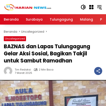
Langsung
ke
konten
Beranda
Surabaya
Tulungagung
Malang
Par
Beranda
Uncategorized
Uncategorized
BAZNAS dan Lapas Tulungagung
Gelar Aksi Sosial, Bagikan Takjil
untuk Sambut Ramadhan
Tim Redaksi
2 Min Baca
7 Maret 2025