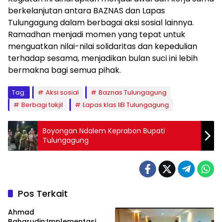
berkelanjutan antara BAZNAS dan Lapas
Tulungagung dalam berbagai aksi sosial lainnya.
Ramadhan menjadi momen yang tepat untuk
menguatkan nilai-nilai solidaritas dan kepedulian
terhadap sesama, menjadikan bulan suci ini lebih
bermakna bagi semua pihak.
Tag:
Aksi sosial
Baznas Tulungagung
Berbagi takjil
Lapas klas IIB Tulungagung
Boyongan Ndalem Keprabon Bupati
Tulungagung
Pos Terkait
Ahmad
Baharudin:Implementasi