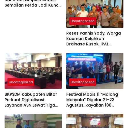
Sembilan Perda Jadi Kunci
Keberhasilan
Pembangunan
Uncategorized
Tulungagung
Reses Panhis Yody, Warga
Kauman Keluhkan
Drainase Rusak, IPAL
hingga Bea Siswa
Uncategorized
Uncategorized
BKPSDM Kabupaten Blitar
Festival Mbois 11 “Malang
Perkuat Digitalisasi
Menyala” Digelar 21–23
Layanan ASN Lewat Tiga
Agustus, Rayakan 100
Inovasi Unggulan
Tahun Stadion Gajayana
dan Status UNESCO