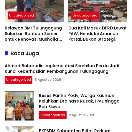
Uncategorized
Uncategorized
Relawan BMI Tulungagung
Dua Kali Masuk DPRD Lewat
Salurkan Bantuan Semen
PAW, Hendi: Ini Amanah
untuk Renovasi Musholla Al
Partai, Bukan Strategi
Ikhlas di Jabalsari
Politik
Baca Juga
Ahmad Baharudin:Implementasi Sembilan Perda Jadi
Kunci Keberhasilan Pembangunan Tulungagung
Uncategorized
5 Agustus 2026
Reses Panhis Yody, Warga Kauman
Keluhkan Drainase Rusak, IPAL hingga
Bea Siswa
Uncategorized
2 Agustus 2026
BKPSDM Kabupaten Blitar Perkuat