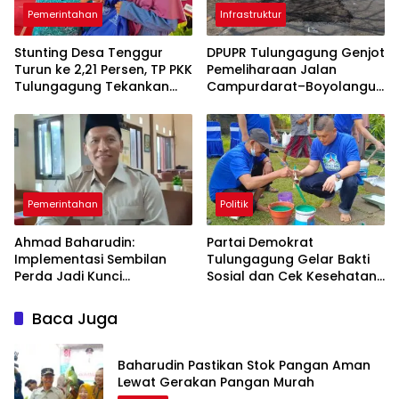
Pemerintahan
Infrastruktur
Stunting Desa Tenggur
DPUPR Tulungagung Genjot
Turun ke 2,21 Persen, TP PKK
Pemeliharaan Jalan
Tulungagung Tekankan
Campurdarat–Boyolangu,
Pendampingan
Ruas 7,6 Kilometer Mulai
Berkelanjutan
Diperbaiki
Pemerintahan
Politik
Ahmad Baharudin:
Partai Demokrat
Implementasi Sembilan
Tulungagung Gelar Bakti
Perda Jadi Kunci
Sosial dan Cek Kesehatan
Keberhasilan
Gratis
Pembangunan
Baca Juga
Tulungagung
Baharudin Pastikan Stok Pangan Aman
Lewat Gerakan Pangan Murah