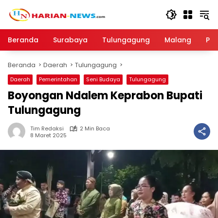
Langsung
ke
konten
Beranda
Surabaya
Tulungagung
Malang
Par
Beranda
Daerah
Tulungagung
Daerah
Pemerintahan
Seni Budaya
Tulungagung
Boyongan Ndalem Keprabon Bupati
Tulungagung
Tim Redaksi
2 Min Baca
8 Maret 2025