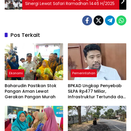
Sinergi Lewat Safari Ramadhan 1446 H/2025
Pos Terkait
Ekonomi
Pemerintahan
Baharudin Pastikan Stok
BPKAD Ungkap Penyebab
Pangan Aman Lewat
SiLPA Rp477 Miliar,
Gerakan Pangan Murah
Infrastruktur Tertunda dan
Belanja Pegawai Dominan