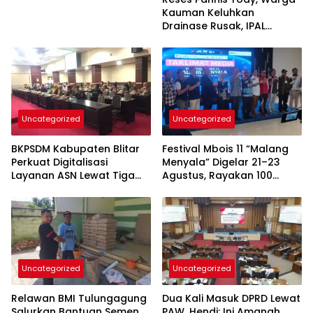
Kauman Keluhkan
Drainase Rusak, IPAL
hingga Bea Siswa
Uncategorized
Uncategorized
BKPSDM Kabupaten Blitar
Festival Mbois 11 “Malang
Perkuat Digitalisasi
Menyala” Digelar 21–23
Layanan ASN Lewat Tiga
Agustus, Rayakan 100
Inovasi Unggulan
Tahun Stadion Gajayana
dan Status UNESCO
Uncategorized
Uncategorized
Relawan BMI Tulungagung
Dua Kali Masuk DPRD Lewat
Salurkan Bantuan Semen
PAW, Hendi: Ini Amanah