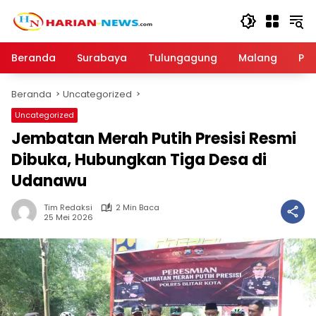
Langsung
ke
konten
Beranda
Surabaya
Tulungagung
Malang
Par
Beranda
Uncategorized
Uncategorized
Jembatan Merah Putih Presisi Resmi
Dibuka, Hubungkan Tiga Desa di
Udanawu
Tim Redaksi
2 Min Baca
25 Mei 2026