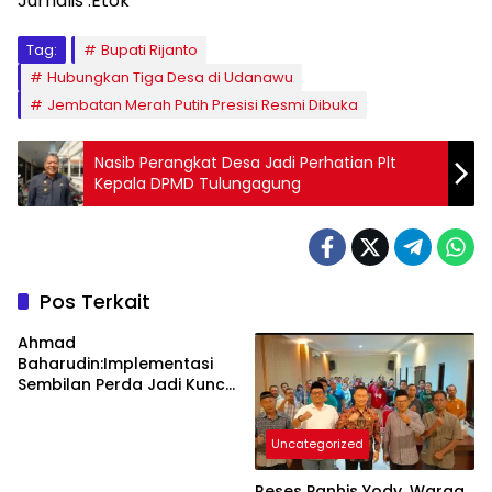
Jurnalis :Etok
Tag:
Bupati Rijanto
Hubungkan Tiga Desa di Udanawu
Jembatan Merah Putih Presisi Resmi Dibuka
Nasib Perangkat Desa Jadi Perhatian Plt
Kepala DPMD Tulungagung
Pos Terkait
Ahmad
Baharudin:Implementasi
Sembilan Perda Jadi Kunci
Keberhasilan
Pembangunan
Uncategorized
Tulungagung
Reses Panhis Yody, Warga