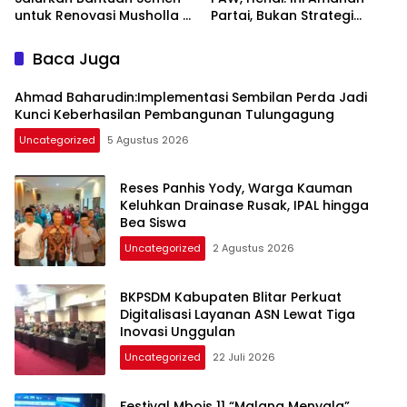
untuk Renovasi Musholla Al
Partai, Bukan Strategi
Ikhlas di Jabalsari
Politik
Baca Juga
Ahmad Baharudin:Implementasi Sembilan Perda Jadi
Kunci Keberhasilan Pembangunan Tulungagung
Uncategorized
5 Agustus 2026
Reses Panhis Yody, Warga Kauman
Keluhkan Drainase Rusak, IPAL hingga
Bea Siswa
Uncategorized
2 Agustus 2026
BKPSDM Kabupaten Blitar Perkuat
Digitalisasi Layanan ASN Lewat Tiga
Inovasi Unggulan
Uncategorized
22 Juli 2026
Festival Mbois 11 “Malang Menyala”