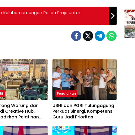
 Kolaborasi dengan Pasca Praja untuk
tif
Pendidikan
Dorong Warung dan
UBHI dan PGRI Tulungagung
di Creative Hub,
Perkuat Sinergi, Kompetensi
adirkan Pelatihan
Guru Jadi Prioritas
 Business