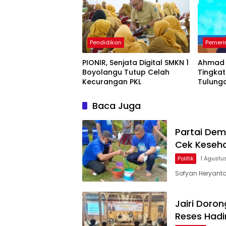
Pendidikan
Pemeri
PIONIR, Senjata Digital SMKN 1
Ahmad 
Boyolangu Tutup Celah
Tingka
Kecurangan PKL
Tulung
Ekspor
Baca Juga
Partai Dem
Cek Keseha
Politik
1 Agustu
Sofyan Heryanto,
Jairi Doro
Reses Hadi