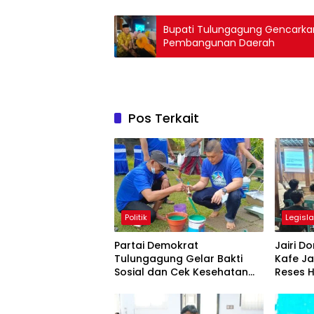
Bupati Tulungagung Gencarkan
Pembangunan Daerah
Pos Terkait
Politik
Legisla
Partai Demokrat
Jairi 
Tulungagung Gelar Bakti
Kafe Ja
Sosial dan Cek Kesehatan
Reses H
Gratis
Google