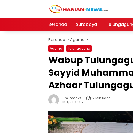
Langsung
ke
konten
Beranda
Surabaya
Tulungagun
Beranda
Agama
Agama
Tulungagung
Wabup Tulungagu
Sayyid Muhammad 
Azhaar Tulungag
Tim Redaksi
2 Min Baca
13 April 2025