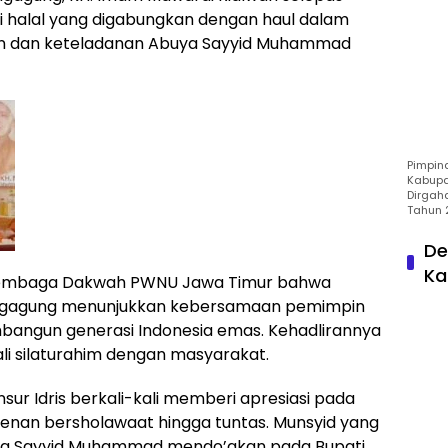
i halal yang digabungkan dengan haul dalam
n dan keteladanan Abuya Sayyid Muhammad
Pimpin
Kabupa
Dirgah
Tahun 
De
Ka
i Lembaga Dakwah PWNU Jawa Timur bahwa
ulungagung menunjukkan kebersamaan pemimpin
angun generasi Indonesia emas. Kehadlirannya
 silaturahim dengan masyarakat.
nsur Idris berkali-kali memberi apresiasi pada
kenan bersholawaat hingga tuntas. Munsyid yang
ya Sayyid Muhammad mendo’akan pada Bupati