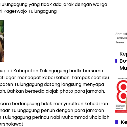
 Tulungagung yang tidak ada jarak dengan warga
ri Pagerwojo Tulungagung.
Ahmad 
Gerind
Timur
Ke
Bo
Mu
il bupati Kabupaten Tulungagung hadlir bersama
pati agar mendapat keberkahan. Tampak saat ibu
bupaten Tulungagung datang langsung menyapa
h. Bahkan bersedia diajak photo para jama’ah.
acara berlangsung tidak menyurutkan kehadliran
Azhaar Tulungagung penuh dengan para jama’ah
 Tulungagung perindu Nabi Muhammad Sholalloh
Ke
ersholawat.