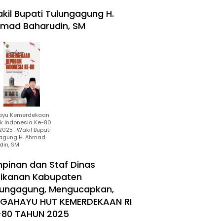
kil Bupati Tulungagung H.
mad Baharudin, SM
ayu Kemerdekaan
ik Indonesia Ke-80
025 : Wakil Bupati
agung H. Ahmad
din, SM
mpinan dan Staf Dinas
rikanan Kabupaten
lungagung, Mengucapkan,
RGAHAYU HUT KEMERDEKAAN RI
-80 TAHUN 2025