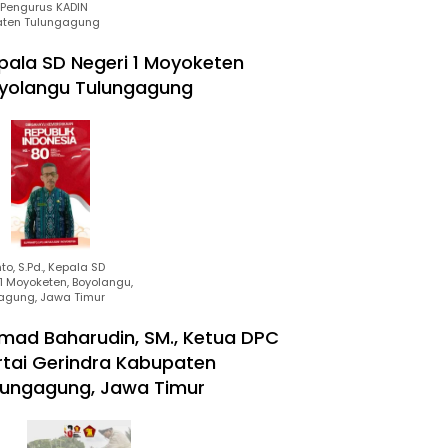
Pengurus KADIN
ten Tulungagung
pala SD Negeri 1 Moyoketen
yolangu Tulungagung
to, S.Pd., Kepala SD
1 Moyoketen, Boyolangu,
agung, Jawa Timur
mad Baharudin, SM., Ketua DPC
rtai Gerindra Kabupaten
lungagung, Jawa Timur