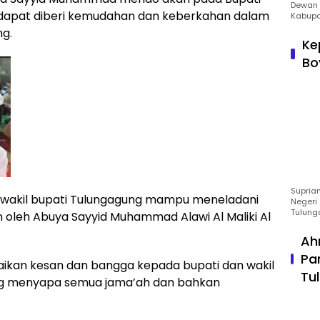
Dewan 
 dapat diberi kemudahan dan keberkahan dalam
Kabupa
g.
Ke
Bo
Suprian
 wakil bupati Tulungagung mampu meneladani
Negeri 
Tulung
n oleh Abuya Sayyid Muhammad Alawi Al Maliki Al
Ah
Pa
ikan kesan dan bangga kepada bupati dan wakil
Tu
ng menyapa semua jama’ah dan bahkan