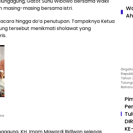
ulungagung, Gatot Sunu Wibowo bersama Wakil
Wa
n masing-masing bersama istri.
Ah
acara hingga do’a penutupan. Tampaknya Ketua
ung tersebut menikmati sholawat yang
is.
Dirgah
Republ
Tahun 2
Tulung
Baharu
Pi
Pe
Tu
ara
DI
KE
ngagung, KH. Imam Mawardi Ridlwan selepas