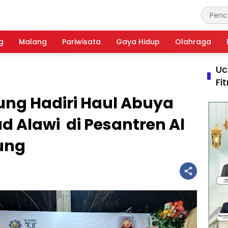
g
Malang
Pariwisata
Gaya Hidup
Olahraga
Uc
Fi
ng Hadiri Haul Abuya
Alawi di Pesantren Al
ung