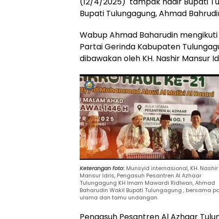
(12/4/2025) tampak hadir Bupati T
Bupati Tulungagung, Ahmad Bahrudi
Wabup Ahmad Baharudin mengikuti 
Partai Gerinda Kabupaten Tulungag
dibawakan oleh KH. Nashir Mansur Idr
Keterangan foto:
Munsyid internasional, KH. Nashir
Mansur Idris, Pengasuh Pesantren Al Azhaar
Tulungagung KH Imam Mawardi Ridlwan, Ahmad
Baharudin Wakil Bupati Tulungagung , bersama p
ulama dan tamu undangan.
Pengasuh Pesantren Al Azhaar Tulu