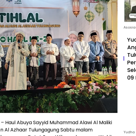
Asosia
Yud
An
Tul
Pe
Sel
09 
Haul Abuya Sayyid Muhammad Alawi Al Maliki
ren Al Azhaar Tulungagung Sabtu malam
Yudha 