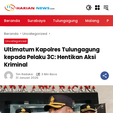
Langsung
ke
konten
Beranda
Surabaya
Tulungagung
Malang
Par
Beranda
Uncategorized
Uncategorized
Ultimatum Kapolres Tulungagung
kepada Pelaku 3C: Hentikan Aksi
Kriminal
Tim Redaksi
3 Min Baca
31 Januari 2026