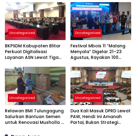
Uncategorized
Uncategorized
BKPSDM Kabupaten Blitar
Festival Mbois 11 “Malang
Perkuat Digitalisasi
Menyala” Digelar 21–23
Layanan ASN Lewat Tiga
Agustus, Rayakan 100
Inovasi Unggulan
Tahun Stadion Gajayana
dan Status UNESCO
Uncategorized
Uncategorized
Relawan BMI Tulungagung
Dua Kali Masuk DPRD Lewat
Salurkan Bantuan Semen
PAW, Hendi: Ini Amanah
untuk Renovasi Musholla Al
Partai, Bukan Strategi
Ikhlas di Jabalsari
Politik