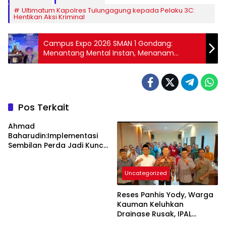
Ultimatum Kapolres Tulungagung kepada Pelaku 3C:
Hentikan Aksi Kriminal
Campus Expo 2026 SMAN 1 Gondang:
Menantang Mental Instan, Menanam
Investasi Masa Depan Lewat Pendidikan
Tinggi
Pos Terkait
Ahmad
Baharudin:Implementasi
Sembilan Perda Jadi Kunci
Keberhasilan
Pembangunan
Uncategorized
Tulungagung
Reses Panhis Yody, Warga
Kauman Keluhkan
Drainase Rusak, IPAL
hingga Bea Siswa