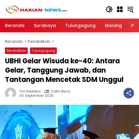
Langsung
ke
konten
Beranda
Surabaya
Tulungagung
Malang
Par
Beranda
Pendidikan
Pendidikan
Tulungagung
UBHI Gelar Wisuda ke-40: Antara
Gelar, Tanggung Jawab, dan
Tantangan Mencetak SDM Unggul
Tim Redaksi
2 Min Baca
30 September 2025