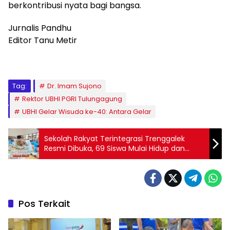
berkontribusi nyata bagi bangsa.
Jurnalis Pandhu
Editor Tanu Metir
Tag:
Dr. Imam Sujono
Rektor UBHI PGRI Tulungagung
UBHI Gelar Wisuda ke-40: Antara Gelar
Sekolah Rakyat Terintegrasi Trenggalek
Resmi Dibuka, 69 Siswa Mulai Hidup dan
Belajar di Asrama
Pos Terkait