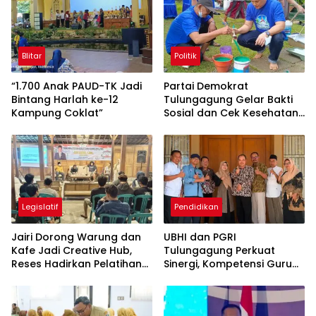
Blitar
Politik
“1.700 Anak PAUD-TK Jadi
Partai Demokrat
Bintang Harlah ke-12
Tulungagung Gelar Bakti
Kampung Coklat”
Sosial dan Cek Kesehatan
Gratis
Legislatif
Pendidikan
Jairi Dorong Warung dan
UBHI dan PGRI
Kafe Jadi Creative Hub,
Tulungagung Perkuat
Reses Hadirkan Pelatihan
Sinergi, Kompetensi Guru
Google Business
Jadi Prioritas