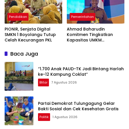
Pendidikan
Pemerintahan
PIONIR, Senjata Digital
Ahmad Baharudin
SMKN 1 Boyolangu Tutup
Komitmen Tingkatkan
Celah Kecurangan PKL
Kapasitas UMKM
Tulungagung Menuju Pasar
Ekspor
Baca Juga
“1.700 Anak PAUD-TK Jadi Bintang Harlah
ke-12 Kampung Coklat”
Blitar
7 Agustus 2026
Partai Demokrat Tulungagung Gelar
Bakti Sosial dan Cek Kesehatan Gratis
Politik
1 Agustus 2026