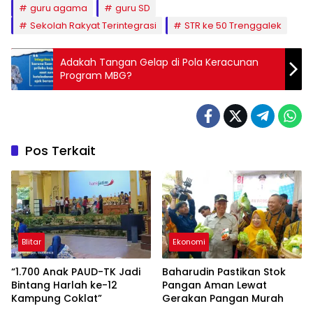
guru agama
guru SD
Sekolah Rakyat Terintegrasi
STR ke 50 Trenggalek
Adakah Tangan Gelap di Pola Keracunan
Program MBG?
Pos Terkait
Blitar
Ekonomi
“1.700 Anak PAUD-TK Jadi
Baharudin Pastikan Stok
Bintang Harlah ke-12
Pangan Aman Lewat
Kampung Coklat”
Gerakan Pangan Murah