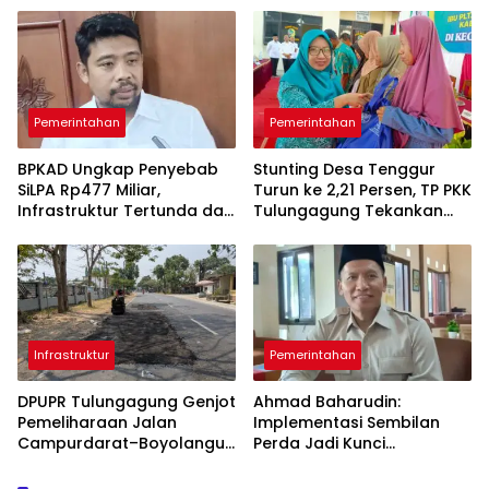
Pemerintahan
Pemerintahan
BPKAD Ungkap Penyebab
Stunting Desa Tenggur
SiLPA Rp477 Miliar,
Turun ke 2,21 Persen, TP PKK
Infrastruktur Tertunda dan
Tulungagung Tekankan
Belanja Pegawai Dominan
Pendampingan
Berkelanjutan
Infrastruktur
Pemerintahan
DPUPR Tulungagung Genjot
Ahmad Baharudin:
Pemeliharaan Jalan
Implementasi Sembilan
Campurdarat–Boyolangu,
Perda Jadi Kunci
Ruas 7,6 Kilometer Mulai
Keberhasilan
Diperbaiki
Pembangunan