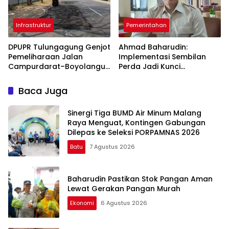
Infrastruktur
Pemerintahan
DPUPR Tulungagung Genjot
Ahmad Baharudin:
Pemeliharaan Jalan
Implementasi Sembilan
Campurdarat–Boyolangu,
Perda Jadi Kunci
Ruas 7,6 Kilometer Mulai
Keberhasilan
Diperbaiki
Pembangunan
Baca Juga
Tulungagung
Sinergi Tiga BUMD Air Minum Malang
Raya Menguat, Kontingen Gabungan
Dilepas ke Seleksi PORPAMNAS 2026
Batu
7 Agustus 2026
Baharudin Pastikan Stok Pangan Aman
Lewat Gerakan Pangan Murah
Ekonomi
6 Agustus 2026