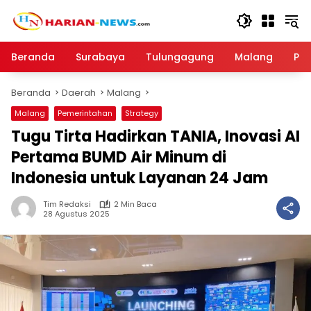
Langsung
ke
konten
Beranda
Surabaya
Tulungagung
Malang
Par
Beranda
Daerah
Malang
Malang
Pemerintahan
Strategy
Tugu Tirta Hadirkan TANIA, Inovasi AI
Pertama BUMD Air Minum di
Indonesia untuk Layanan 24 Jam
Tim Redaksi
2 Min Baca
28 Agustus 2025