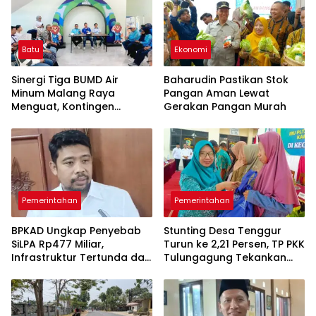
Batu
Ekonomi
Sinergi Tiga BUMD Air
Baharudin Pastikan Stok
Minum Malang Raya
Pangan Aman Lewat
Menguat, Kontingen
Gerakan Pangan Murah
Gabungan Dilepas ke
Seleksi PORPAMNAS 2026
Pemerintahan
Pemerintahan
BPKAD Ungkap Penyebab
Stunting Desa Tenggur
SiLPA Rp477 Miliar,
Turun ke 2,21 Persen, TP PKK
Infrastruktur Tertunda dan
Tulungagung Tekankan
Belanja Pegawai Dominan
Pendampingan
Berkelanjutan