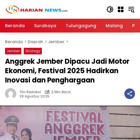
Langsung
ke
konten
Beranda
Surabaya
Tulungagung
Malang
Par
Beranda
Daerah
Jember
Jember
Strategy
Anggrek Jember Dipacu Jadi Motor
Ekonomi, Festival 2025 Hadirkan
Inovasi dan Penghargaan
Tim Redaksi
2 Min Baca
28 Agustus 2025