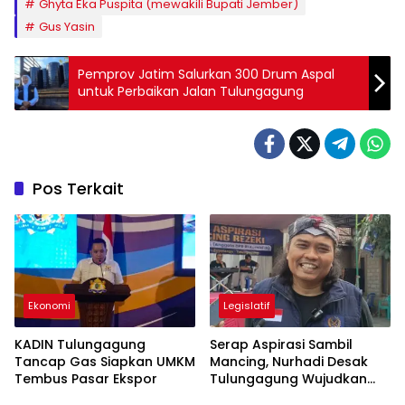
Ghyta Eka Puspita (mewakili Bupati Jember)
Gus Yasin
Pemprov Jatim Salurkan 300 Drum Aspal
untuk Perbaikan Jalan Tulungagung
Pos Terkait
Ekonomi
Legislatif
KADIN Tulungagung
Serap Aspirasi Sambil
Tancap Gas Siapkan UMKM
Mancing, Nurhadi Desak
Tembus Pasar Ekspor
Tulungagung Wujudkan
UHC 100 Persen