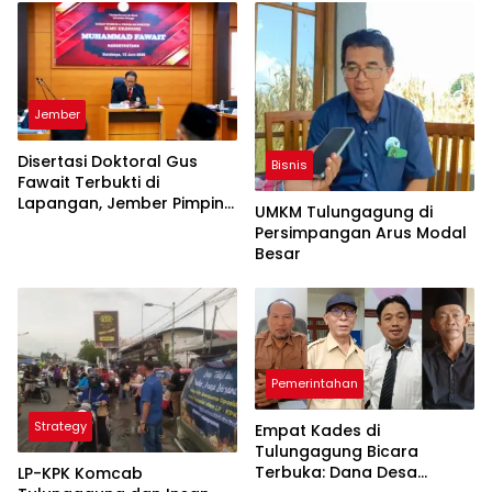
Jember
Disertasi Doktoral Gus
Bisnis
Fawait Terbukti di
Lapangan, Jember Pimpin
UMKM Tulungagung di
Pertumbuhan Ekonomi
Persimpangan Arus Modal
Sekar Kijang
Besar
Pemerintahan
Strategy
Empat Kades di
Tulungagung Bicara
Terbuka: Dana Desa
LP-KPK Komcab