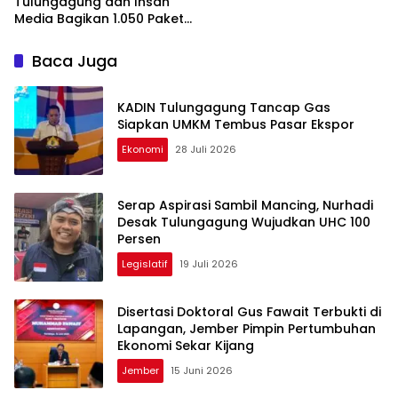
Tercekik, Pembangunan
Tulungagung dan Insan
Desa Nyaris Mati
Media Bagikan 1.050 Paket
Takjil di Pasar Ngemplak
Baca Juga
KADIN Tulungagung Tancap Gas
Siapkan UMKM Tembus Pasar Ekspor
Ekonomi
28 Juli 2026
Serap Aspirasi Sambil Mancing, Nurhadi
Desak Tulungagung Wujudkan UHC 100
Persen
Legislatif
19 Juli 2026
Disertasi Doktoral Gus Fawait Terbukti di
Lapangan, Jember Pimpin Pertumbuhan
Ekonomi Sekar Kijang
Jember
15 Juni 2026