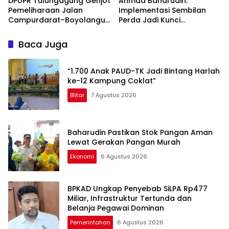
DPUPR Tulungagung Genjot
Ahmad Baharudin:
Pemeliharaan Jalan
Implementasi Sembilan
Campurdarat–Boyolangu,
Perda Jadi Kunci
Ruas 7,6 Kilometer Mulai
Keberhasilan
Diperbaiki
Pembangunan
Baca Juga
Tulungagung
“1.700 Anak PAUD-TK Jadi Bintang Harlah
ke-12 Kampung Coklat”
Blitar
7 Agustus 2026
Baharudin Pastikan Stok Pangan Aman
Lewat Gerakan Pangan Murah
Ekonomi
6 Agustus 2026
BPKAD Ungkap Penyebab SiLPA Rp477
Miliar, Infrastruktur Tertunda dan
Belanja Pegawai Dominan
Pemerintahan
6 Agustus 2026