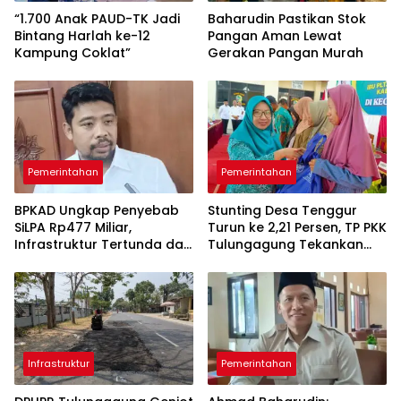
“1.700 Anak PAUD-TK Jadi
Baharudin Pastikan Stok
Bintang Harlah ke-12
Pangan Aman Lewat
Kampung Coklat”
Gerakan Pangan Murah
Pemerintahan
Pemerintahan
BPKAD Ungkap Penyebab
Stunting Desa Tenggur
SiLPA Rp477 Miliar,
Turun ke 2,21 Persen, TP PKK
Infrastruktur Tertunda dan
Tulungagung Tekankan
Belanja Pegawai Dominan
Pendampingan
Berkelanjutan
Infrastruktur
Pemerintahan