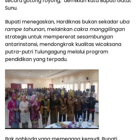
secara gotong royong,” demikian kata Bupati Gatut
Sunu.
Bupati menegaskan, Hardiknas bukan sekadar
uba
rampe tahunan
, melainkan
cakra manggilingan
strategis untuk mempererat
sesambungan
antarinstansi, mendongkrak kualitas wicaksana
putra-putri Tulungagung melalui program
pendidikan yang terpadu.
Bak nahkoda yang memegang kemudi, Bupati