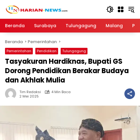
Langsung
ke
konten
Beranda
Surabaya
Tulungagung
Malang
Par
Beranda
Pemerintahan
Pemerintahan
Pendidikan
Tulungagung
Tasyakuran Hardiknas, Bupati GS
Dorong Pendidikan Berakar Budaya
dan Akhlak Mulia
Tim Redaksi
4 Min Baca
2 Mei 2025