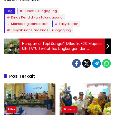
Tag:
Bupati Tulungagung
Dinas Pendidikan Tulungagung
Monitoring pendidikan
Tasyakuran
Tasyakuran Hardiknas Tulungagung
Harapan di Tepi Sungai”: Milad ke-23, Mapala
UIN SATU Sentuh Isu Lingkungan dan
Pendidikan Anak
Pos Terkait
Blitar
Ekonomi