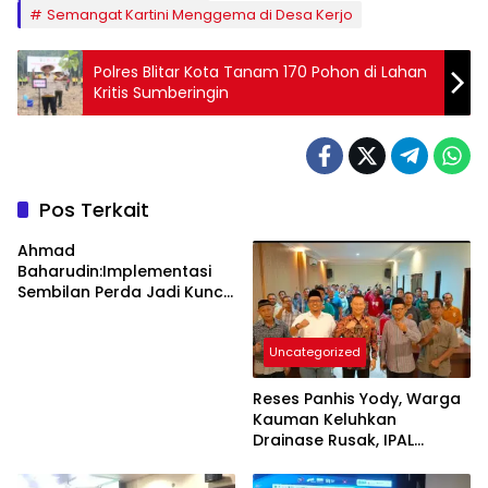
Semangat Kartini Menggema di Desa Kerjo
Polres Blitar Kota Tanam 170 Pohon di Lahan
Kritis Sumberingin
Pos Terkait
Ahmad
Baharudin:Implementasi
Sembilan Perda Jadi Kunci
Keberhasilan
Pembangunan
Uncategorized
Tulungagung
Reses Panhis Yody, Warga
Kauman Keluhkan
Drainase Rusak, IPAL
hingga Bea Siswa