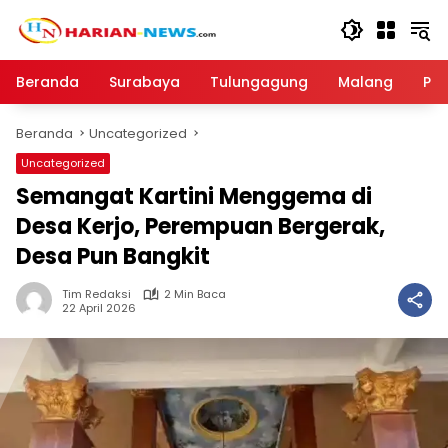
Langsung
ke
konten
Beranda
Surabaya
Tulungagung
Malang
Par
Beranda
Uncategorized
Uncategorized
Semangat Kartini Menggema di
Desa Kerjo, Perempuan Bergerak,
Desa Pun Bangkit
Tim Redaksi
2 Min Baca
22 April 2026