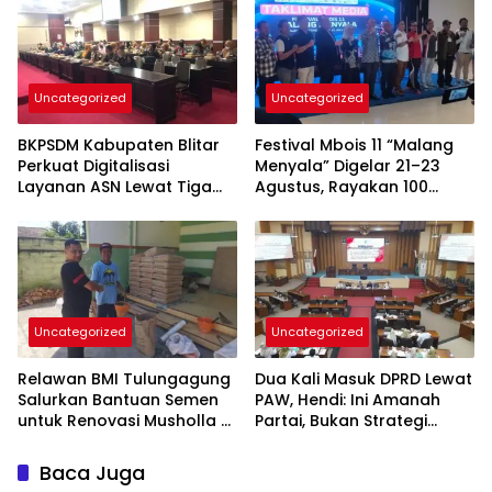
Uncategorized
Uncategorized
BKPSDM Kabupaten Blitar
Festival Mbois 11 “Malang
Perkuat Digitalisasi
Menyala” Digelar 21–23
Layanan ASN Lewat Tiga
Agustus, Rayakan 100
Inovasi Unggulan
Tahun Stadion Gajayana
dan Status UNESCO
Uncategorized
Uncategorized
Relawan BMI Tulungagung
Dua Kali Masuk DPRD Lewat
Salurkan Bantuan Semen
PAW, Hendi: Ini Amanah
untuk Renovasi Musholla Al
Partai, Bukan Strategi
Ikhlas di Jabalsari
Politik
Baca Juga