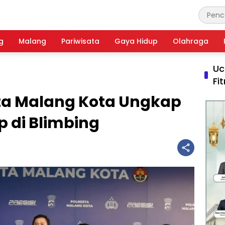
g
Malang
Pariwisata
Gaya Hidup
Olahraga
Uc
Fi
sta Malang Kota Ungkap
p di Blimbing