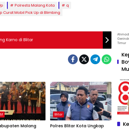
Up
Polresta Malang Kota
q
 Curat Mobil Pick Up di Blimbing
Ahmad 
Gerind
 Karno di Blitar
Timur
Ke
Bo
Mu
tif
Blitar
Ke
abupaten Malang
Polres Blitar Kota Ungkap