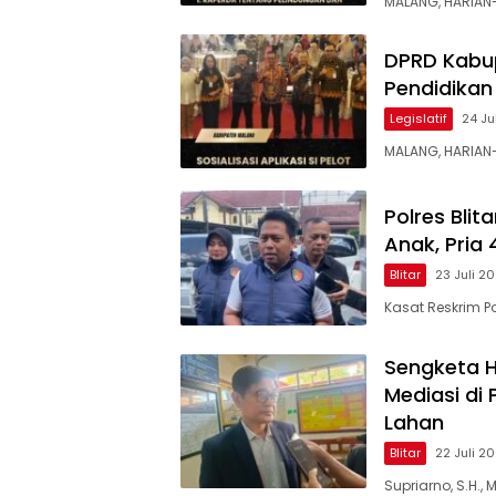
MALANG, HARIAN
DPRD Kabup
Pendidikan 
Legislatif
24 Ju
MALANG, HARIA
Polres Bli
Anak, Pria
Blitar
23 Juli 2
Kasat Reskrim Po
Sengketa 
Mediasi di 
Lahan
Blitar
22 Juli 2
Supriarno, S.H.,