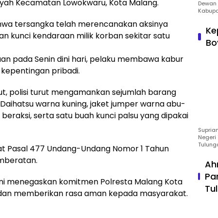
yah Kecamatan Lowokwaru, Kota Malang.
Dewan 
Kabupa
hwa tersangka telah merencanakan aksinya
Ke
n kunci kendaraan milik korban sekitar satu
Bo
an pada Senin dini hari, pelaku membawa kabur
epentingan pribadi.
, polisi turut mengamankan sejumlah barang
p Daihatsu warna kuning, jaket jumper warna abu-
beraksi, serta satu buah kunci palsu yang dipakai
Suprian
Negeri 
Tulung
rat Pasal 477 Undang-Undang Nomor 1 Tahun
mberatan.
Ah
Pa
ini menegaskan komitmen Polresta Malang Kota
Tu
dan memberikan rasa aman kepada masyarakat.