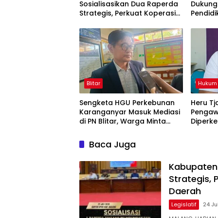
Sosialisasikan Dua Raperda
Dukung 
Strategis, Perkuat Koperasi
Pendidi
dan Penataan Perangkat
Pelot
Daerah
Blitar
Hukum 
Sengketa HGU Perkebunan
Heru Tj
Karanganyar Masuk Mediasi
Pengaw
di PN Blitar, Warga Minta
Diperke
Kepastian Status Lahan
Baca Juga
Kabupaten 
Strategis,
Daerah
Legislatif
24 Ju