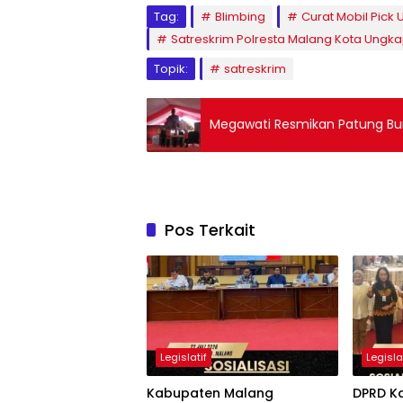
Tag:
Blimbing
Curat Mobil Pick 
Satreskrim Polresta Malang Kota Ungkap
Topik:
satreskrim
Megawati Resmikan Patung Bung
Pos Terkait
Legislatif
Legisla
Kabupaten Malang
DPRD K