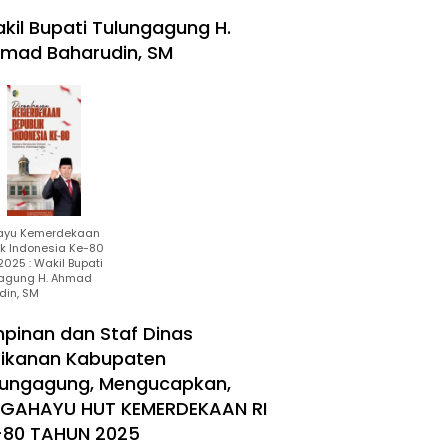
kil Bupati Tulungagung H.
mad Baharudin, SM
ayu Kemerdekaan
ik Indonesia Ke-80
025 : Wakil Bupati
agung H. Ahmad
din, SM
mpinan dan Staf Dinas
rikanan Kabupaten
lungagung, Mengucapkan,
RGAHAYU HUT KEMERDEKAAN RI
-80 TAHUN 2025