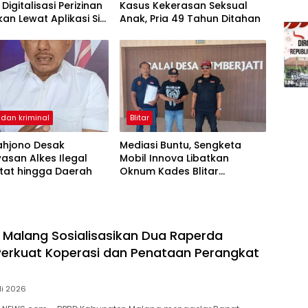
Digitalisasi Perizinan
Kasus Kekerasan Seksual
kan Lewat Aplikasi Si
Anak, Pria 49 Tahun Ditahan
dan kriminal
Blitar
ahjono Desak
Mediasi Buntu, Sengketa
asan Alkes Ilegal
Mobil Innova Libatkan
tat hingga Daerah
Oknum Kades Blitar
Terancam Berlanjut ke
Ranah Hukum
Malang Sosialisasikan Dua Raperda
 Perkuat Koperasi dan Penataan Perangkat
li 2026