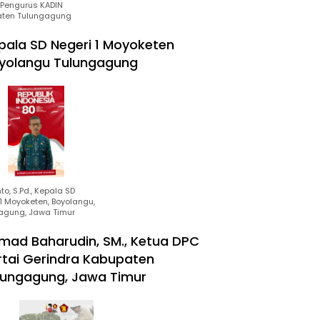
Pengurus KADIN
ten Tulungagung
pala SD Negeri 1 Moyoketen
yolangu Tulungagung
to, S.Pd., Kepala SD
1 Moyoketen, Boyolangu,
agung, Jawa Timur
mad Baharudin, SM., Ketua DPC
rtai Gerindra Kabupaten
lungagung, Jawa Timur