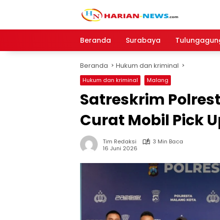
Langsung
ke
konten
Beranda
Surabaya
Tulungagun
Beranda
Hukum dan kriminal
Hukum dan kriminal
Malang
Satreskrim Polre
Curat Mobil Pick U
Tim Redaksi
3 Min Baca
16 Juni 2026