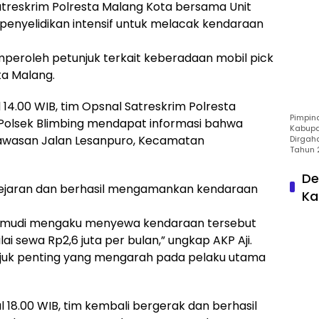
Satreskrim Polresta Malang Kota bersama Unit
penyelidikan intensif untuk melacak kendaraan
emperoleh petunjuk terkait keberadaan mobil pick
ta Malang.
 14.00 WIB, tim Opsnal Satreskrim Polresta
Pimpin
Polsek Blimbing mendapat informasi bahwa
Kabupa
 kawasan Jalan Lesanpuro, Kecamatan
Dirgah
Tahun 
De
ejaran dan berhasil mengamankan kendaraan
Ka
ngemudi mengaku menyewa kendaraan tersebut
lai sewa Rp2,6 juta per bulan,” ungkap AKP Aji.
njuk penting yang mengarah pada pelaku utama
l 18.00 WIB, tim kembali bergerak dan berhasil