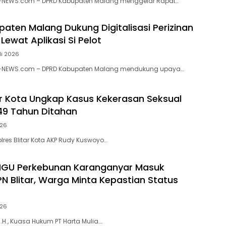
-NEWS.com – DPRD Kabupaten Malang menggelar Rapat…
aten Malang Dukung Digitalisasi Perizinan
Lewat Aplikasi Si Pelot
li 2026
N-NEWS.com – DPRD Kabupaten Malang mendukung upaya…
tar Kota Ungkap Kasus Kekerasan Seksual
 49 Tahun Ditahan
026
lres Blitar Kota AKP Rudy Kuswoyo…
HGU Perkebunan Karanganyar Masuk
PN Blitar, Warga Minta Kepastian Status
026
 M.H., Kuasa Hukum PT Harta Mulia….