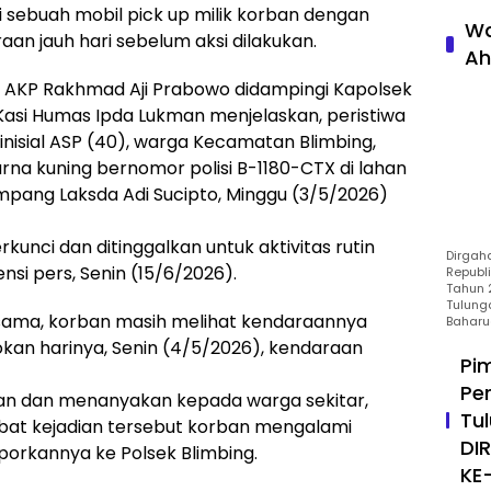
 sebuah mobil pick up milik korban dengan
Wa
n jauh hari sebelum aksi dilakukan.
Ah
a AKP Rakhmad Aji Prabowo didampingi Kapolsek
 Kasi Humas Ipda Lukman menjelaskan, peristiwa
inisial ASP (40), warga Kecamatan Blimbing,
rna kuning bernomor polisi B-1180-CTX di lahan
mpang Laksda Adi Sucipto, Minggu (3/5/2026)
rkunci dan ditinggalkan untuk aktivitas rutin
Dirgah
ensi pers, Senin (15/6/2026).
Republ
Tahun 2
Tulung
ng sama, korban masih melihat kendaraannya
Baharu
okan harinya, Senin (4/5/2026), kendaraan
Pi
Pe
n dan menanyakan kepada warga sekitar,
Tu
bat kejadian tersebut korban mengalami
DI
porkannya ke Polsek Blimbing.
KE