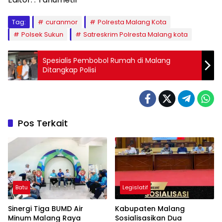
Tag:
curanmor
Polresta Malang Kota
Polsek Sukun
Satreskrim Polresta Malang kota
Spesialis Pembobol Rumah di Malang
Ditangkap Polisi
Pos Terkait
Batu
Legislatif
Sinergi Tiga BUMD Air
Kabupaten Malang
Minum Malang Raya
Sosialisasikan Dua