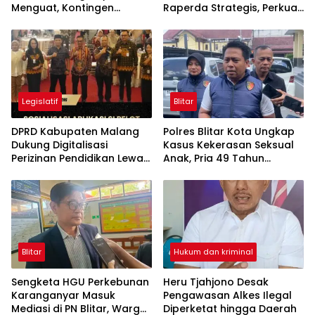
Menguat, Kontingen
Raperda Strategis, Perkuat
Gabungan Dilepas ke
Koperasi dan Penataan
Seleksi PORPAMNAS 2026
Perangkat Daerah
Legislatif
Blitar
DPRD Kabupaten Malang
Polres Blitar Kota Ungkap
Dukung Digitalisasi
Kasus Kekerasan Seksual
Perizinan Pendidikan Lewat
Anak, Pria 49 Tahun
Aplikasi Si Pelot
Ditahan
Blitar
Hukum dan kriminal
Sengketa HGU Perkebunan
Heru Tjahjono Desak
Karanganyar Masuk
Pengawasan Alkes Ilegal
Mediasi di PN Blitar, Warga
Diperketat hingga Daerah