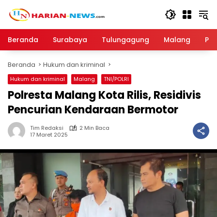
Langsung
ke
konten
Beranda
Surabaya
Tulungagung
Malang
Par
Beranda
Hukum dan kriminal
Hukum dan kriminal
Malang
TNI/POLRI
Polresta Malang Kota Rilis, Residivis
Pencurian Kendaraan Bermotor
Tim Redaksi
2 Min Baca
17 Maret 2025