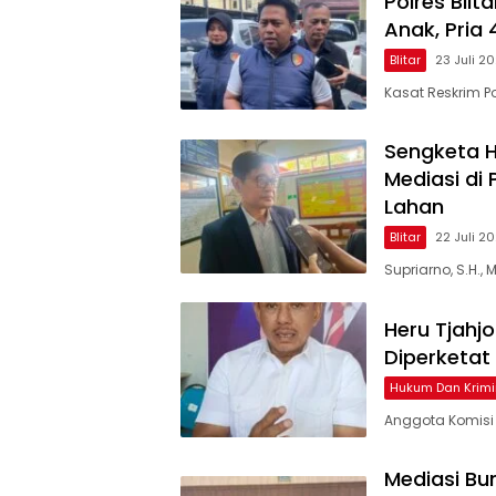
Polres Bli
Anak, Pria
Blitar
23 Juli 2
Kasat Reskrim Po
Sengketa 
Mediasi di 
Lahan
Blitar
22 Juli 2
Supriarno, S.H.,
Heru Tjahj
Diperketat
Hukum Dan Krimi
Anggota Komisi IX
Mediasi Bu