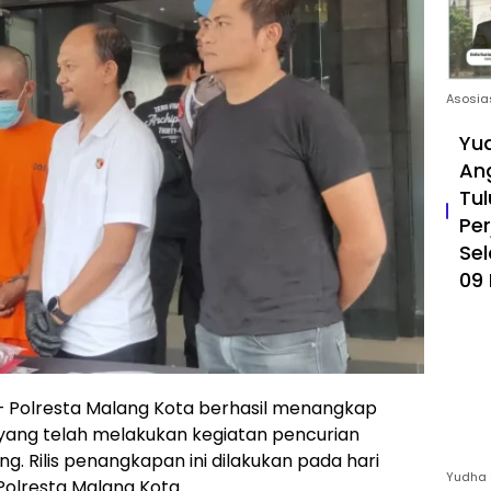
Asosia
Yud
An
Tul
Pe
Sel
09 
Polresta Malang Kota berhasil menangkap
yang telah melakukan kegiatan pencurian
ng. Rilis penangkapan ini dilakukan pada hari
Yudha 
 Polresta Malang Kota.