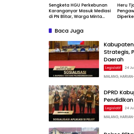
Sengketa HGU Perkebunan
Heru Tj
Karanganyar Masuk Mediasi
Pengaw
di PN Blitar, Warga Minta
Diperke
Kepastian Status Lahan
Baca Juga
Kabupaten 
Strategis,
Daerah
Legislatif
24 Ju
MALANG, HARIAN
DPRD Kabup
Pendidikan 
Legislatif
24 Ju
MALANG, HARIA