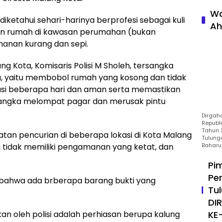
Wa
 diketahui sehari-harinya berprofesi sebagai kuli
Ah
an rumah di kawasan perumahan (bukan
anan kurang dan sepi.
g Kota, Komisaris Polisi M Sholeh, tersangka
, yaitu membobol rumah yang kosong dan tidak
awasi beberapa hari dan aman serta memastikan
angka melompat pagar dan merusak pintu
Dirgah
Republ
Tahun 2
atan pencurian di beberapa lokasi di Kota Malang
Tulung
 tidak memiliki pengamanan yang ketat, dan
Baharu
Pi
Pe
 bahwa ada brberapa barang bukti yang
Tu
DI
an oleh polisi adalah perhiasan berupa kalung
KE