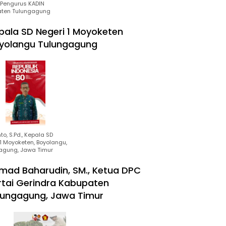
Pengurus KADIN
ten Tulungagung
pala SD Negeri 1 Moyoketen
yolangu Tulungagung
to, S.Pd., Kepala SD
1 Moyoketen, Boyolangu,
agung, Jawa Timur
mad Baharudin, SM., Ketua DPC
rtai Gerindra Kabupaten
lungagung, Jawa Timur