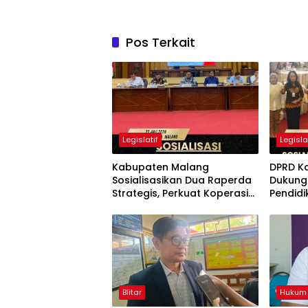
Pos Terkait
Legislatif
Legisla
Kabupaten Malang
DPRD K
Sosialisasikan Dua Raperda
Dukung 
Strategis, Perkuat Koperasi
Pendidi
dan Penataan Perangkat
Pelot
Daerah
Blitar
Hukum 