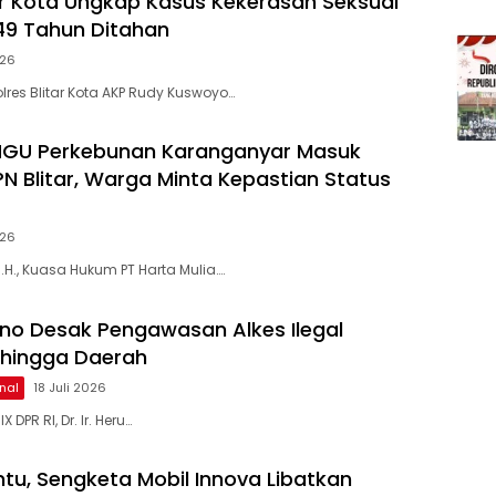
tar Kota Ungkap Kasus Kekerasan Seksual
 49 Tahun Ditahan
026
lres Blitar Kota AKP Rudy Kuswoyo…
HGU Perkebunan Karanganyar Masuk
PN Blitar, Warga Minta Kepastian Status
026
 M.H., Kuasa Hukum PT Harta Mulia….
ono Desak Pengawasan Alkes Ilegal
 hingga Daerah
nal
18 Juli 2026
 DPR RI, Dr. Ir. Heru…
ntu, Sengketa Mobil Innova Libatkan