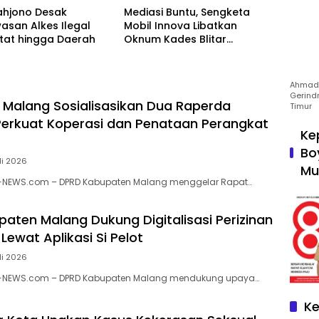
ahjono Desak
Mediasi Buntu, Sengketa
asan Alkes Ilegal
Mobil Innova Libatkan
tat hingga Daerah
Oknum Kades Blitar
Terancam Berlanjut ke
Ranah Hukum
Ahmad 
Gerind
Malang Sosialisasikan Dua Raperda
Timur
 Perkuat Koperasi dan Penataan Perangkat
Ke
Bo
li 2026
Mu
-NEWS.com – DPRD Kabupaten Malang menggelar Rapat…
aten Malang Dukung Digitalisasi Perizinan
Lewat Aplikasi Si Pelot
li 2026
N-NEWS.com – DPRD Kabupaten Malang mendukung upaya…
Ke