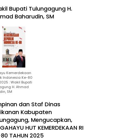
kil Bupati Tulungagung H.
mad Baharudin, SM
ayu Kemerdekaan
ik Indonesia Ke-80
025 : Wakil Bupati
agung H. Ahmad
din, SM
mpinan dan Staf Dinas
rikanan Kabupaten
lungagung, Mengucapkan,
RGAHAYU HUT KEMERDEKAAN RI
-80 TAHUN 2025