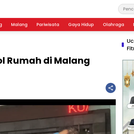
g
Malang
Pariwisata
Gaya Hidup
Olahraga
Uc
Fi
ol Rumah di Malang