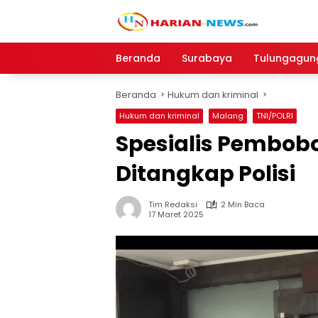
Langsung
ke
konten
Beranda
Surabaya
Tulungagun
Beranda
Hukum dan kriminal
Hukum dan kriminal
Malang
TNI/POLRI
Spesialis Pembob
Ditangkap Polisi
Tim Redaksi
2 Min Baca
17 Maret 2025