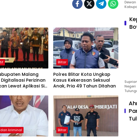
Dewan 
Kabupa
Ke
Bo
tif
Blitar
abupaten Malang
Polres Blitar Kota Ungkap
Digitalisasi Perizinan
Kasus Kekerasan Seksual
Suprian
kan Lewat Aplikasi Si
Anak, Pria 49 Tahun Ditahan
Negeri 
Tulung
Ah
Pa
Tu
dan kriminal
Blitar