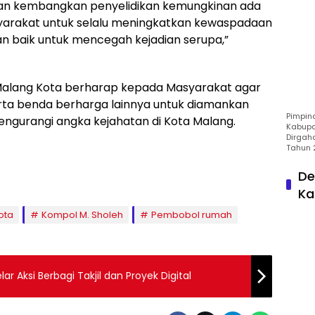
akan kembangkan penyelidikan kemungkinan ada
syarakat untuk selalu meningkatkan kewaspadaan
 baik untuk mencegah kejadian serupa,”
Malang Kota berharap kepada Masyarakat agar
ta benda berharga lainnya untuk diamankan
Pimpin
gurangi angka kejahatan di Kota Malang.
Kabupa
Dirgah
Tahun 
De
Ka
ota
Kompol M. Sholeh
Pembobol rumah
 Aksi Berbagi Takjil dan Proyek Digital