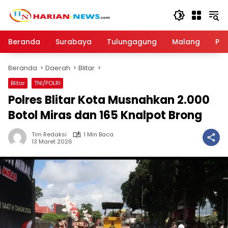
Langsung
ke
konten
Beranda
Surabaya
Tulungagung
Malang
Par
Beranda
Daerah
Blitar
Blitar
TNI/POLRI
Polres Blitar Kota Musnahkan 2.000
Botol Miras dan 165 Knalpot Brong
Tim Redaksi
1 Min Baca
13 Maret 2026