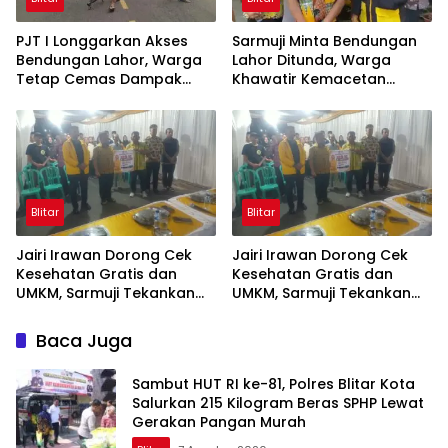
PJT I Longgarkan Akses
Sarmuji Minta Bendungan
Bendungan Lahor, Warga
Lahor Ditunda, Warga
Tetap Cemas Dampak
Khawatir Kemacetan
Ekonomi dan Ancaman
Parah
Penutupan Total
Blitar
Blitar
Jairi Irawan Dorong Cek
Jairi Irawan Dorong Cek
Kesehatan Gratis dan
Kesehatan Gratis dan
UMKM, Sarmuji Tekankan
UMKM, Sarmuji Tekankan
Kekompakan Bangun Kota
Kekompakan Bangun Kota
Blitar.
Blitar
Baca Juga
Sambut HUT RI ke-81, Polres Blitar Kota
Salurkan 215 Kilogram Beras SPHP Lewat
Gerakan Pangan Murah