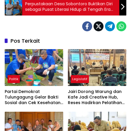
Perpustakaan Desa Sobontoro Buktikan Diri
sebagai Pusat Literasi Hidup di Tengah Era
Digital
Pos Terkait
Politik
Legislatif
Partai Demokrat
Jairi Dorong Warung dan
Tulungagung Gelar Bakti
Kafe Jadi Creative Hub,
Sosial dan Cek Kesehatan
Reses Hadirkan Pelatihan
Gratis
Google Business