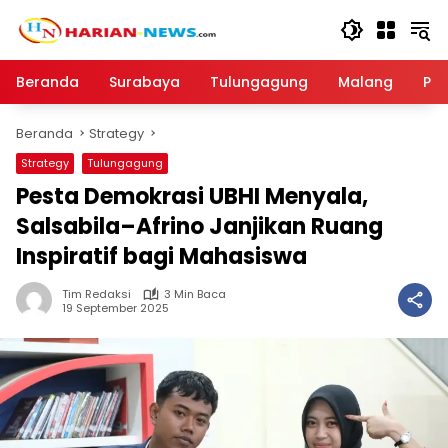
Langsung
ke
konten
Beranda
Surabaya
Tulungagung
Malang
Par
Beranda
Strategy
Strategy
Tulungagung
Pesta Demokrasi UBHI Menyala,
Salsabila–Afrino Janjikan Ruang
Inspiratif bagi Mahasiswa
Tim Redaksi
3 Min Baca
19 September 2025