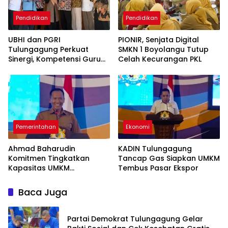
Pendidikan
Pendidikan
UBHI dan PGRI
PIONIR, Senjata Digital
Tulungagung Perkuat
SMKN 1 Boyolangu Tutup
Sinergi, Kompetensi Guru
Celah Kecurangan PKL
Jadi Prioritas
Pemerintahan
Ekonomi
Ahmad Baharudin
KADIN Tulungagung
Komitmen Tingkatkan
Tancap Gas Siapkan UMKM
Kapasitas UMKM
Tembus Pasar Ekspor
Tulungagung Menuju Pasar
Ekspor
Baca Juga
Partai Demokrat Tulungagung Gelar