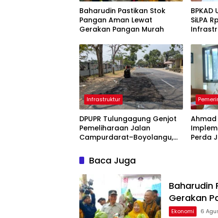
Baharudin Pastikan Stok
BPKAD 
Pangan Aman Lewat
SiLPA Rp
Gerakan Pangan Murah
Infrast
Belanj
Infrastruktur
Pemeri
DPUPR Tulungagung Genjot
Ahmad 
Pemeliharaan Jalan
Implem
Campurdarat–Boyolangu,
Perda J
Ruas 7,6 Kilometer Mulai
Keberh
Diperbaiki
Tulung
Baca Juga
Baharudin 
Gerakan P
Ekonomi
6 Agu