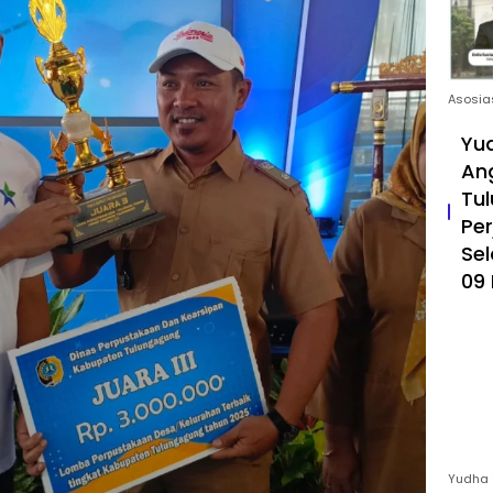
Asosia
Yud
An
Tul
Pe
Sel
09 
Yudha 