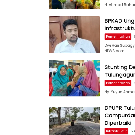
H. Ahmad Baharu
BPKAD Ungk
Infrastruk
Pemerintahan
Dwi Hari Subag
NEWS.com…
Stunting D
Tulungagu
Pemerintahan
Ny. Yuyun Ahmad
DPUPR Tulu
Campurdara
Diperbaiki
Infrastruktur
5 