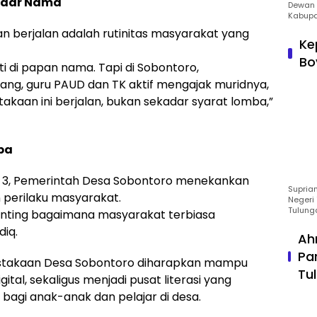
adar Nama
Dewan 
Kabupa
an berjalan adalah rutinitas masyarakat yang
Ke
Bo
 di papan nama. Tapi di Sobontoro,
ang, guru PAUD dan TK aktif mengajak muridnya,
stakaan ini berjalan, bukan sekadar syarat lomba,”
ba
a 3, Pemerintah Desa Sobontoro menekankan
Suprian
perilaku masyarakat.
Negeri 
Tulung
penting bagaimana masyarakat terbiasa
diq.
Ah
Pa
pustakaan Desa Sobontoro diharapkan mampu
Tu
ital, sekaligus menjadi pusat literasi yang
agi anak-anak dan pelajar di desa.