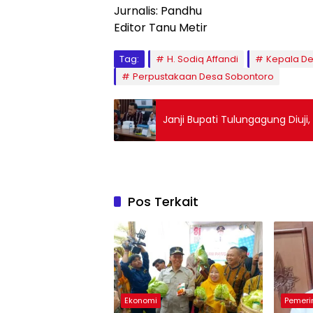
Jurnalis: Pandhu
Editor Tanu Metir
Tag:
H. Sodiq Affandi
Kepala D
Perpustakaan Desa Sobontoro
Janji Bupati Tulungagung Diuji
Pos Terkait
Ekonomi
Pemeri