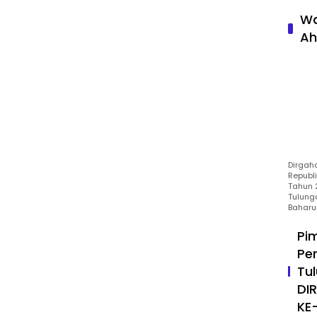
Wa
Ah
Dirgah
Republ
Tahun 2
Tulung
Baharu
Pi
Pe
Tu
DI
KE