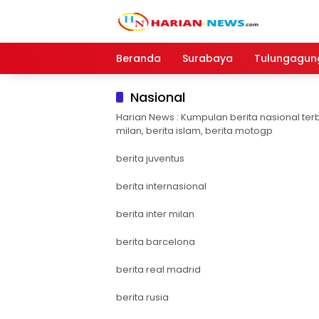
Langsung
ke
konten
Beranda
Surabaya
Tulungagun
Nasional
Harian News : Kumpulan berita nasional terb
milan, berita islam, berita motogp
berita juventus
berita internasional
berita inter milan
berita barcelona
berita real madrid
berita rusia