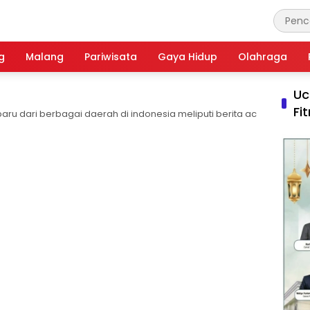
g
Malang
Pariwisata
Gaya Hidup
Olahraga
Uc
Fi
aru dari berbagai daerah di indonesia meliputi berita ac