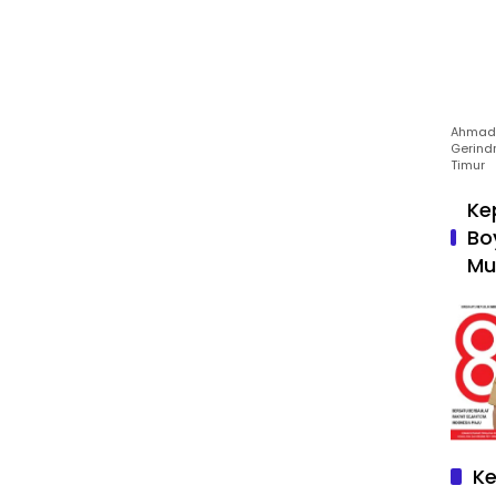
Ahmad 
Gerind
Timur
Ke
Bo
Mu
Ke