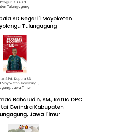
Pengurus KADIN
ten Tulungagung
pala SD Negeri 1 Moyoketen
yolangu Tulungagung
to, S.Pd., Kepala SD
1 Moyoketen, Boyolangu,
agung, Jawa Timur
mad Baharudin, SM., Ketua DPC
rtai Gerindra Kabupaten
lungagung, Jawa Timur