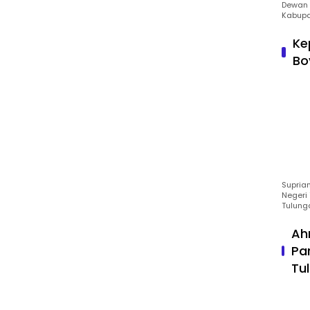
Dewan 
Kabupa
Ke
Bo
Suprian
Negeri 
Tulung
Ah
Pa
Tu