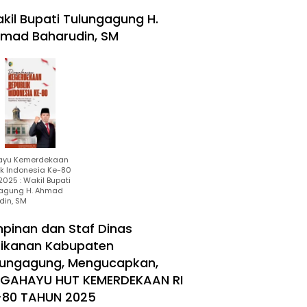
kil Bupati Tulungagung H.
mad Baharudin, SM
ayu Kemerdekaan
ik Indonesia Ke-80
025 : Wakil Bupati
agung H. Ahmad
din, SM
mpinan dan Staf Dinas
rikanan Kabupaten
lungagung, Mengucapkan,
RGAHAYU HUT KEMERDEKAAN RI
-80 TAHUN 2025