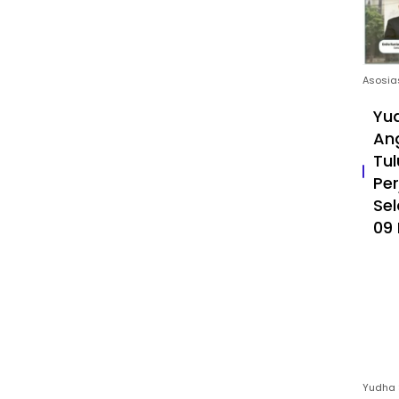
Asosia
Yud
An
Tul
Pe
Sel
09 
Yudha 