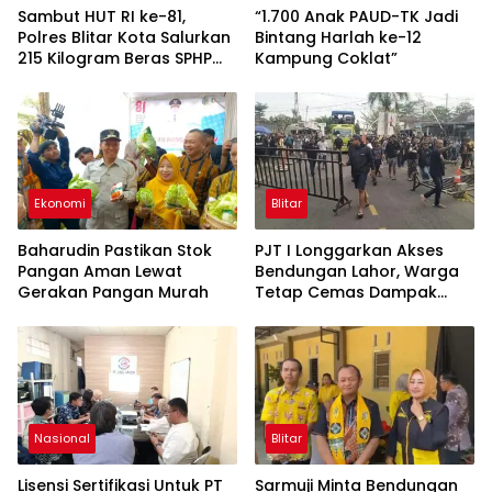
Sambut HUT RI ke-81,
“1.700 Anak PAUD-TK Jadi
Polres Blitar Kota Salurkan
Bintang Harlah ke-12
215 Kilogram Beras SPHP
Kampung Coklat”
Lewat Gerakan Pangan
Murah
Ekonomi
Blitar
Baharudin Pastikan Stok
PJT I Longgarkan Akses
Pangan Aman Lewat
Bendungan Lahor, Warga
Gerakan Pangan Murah
Tetap Cemas Dampak
Ekonomi dan Ancaman
Penutupan Total
Nasional
Blitar
Lisensi Sertifikasi Untuk PT
Sarmuji Minta Bendungan