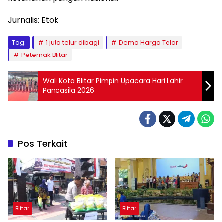
Jurnalis: Etok
Tag:
1 juta telur dibagi
Demo Harga Telor
Peternak Blitar
Wali Kota Blitar Pimpin Upacara Hari Lahir
Pancasila 2026
Pos Terkait
Blitar
Blitar