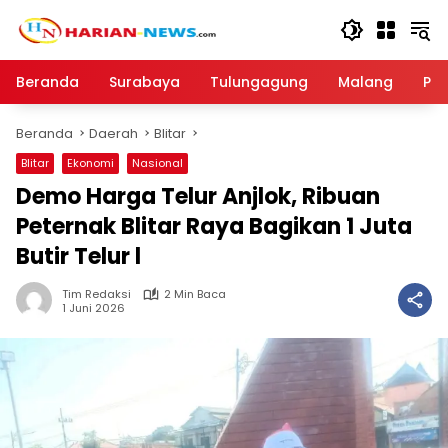
Langsung
ke
konten
Beranda
Surabaya
Tulungagung
Malang
Par
Beranda
Daerah
Blitar
Blitar
Ekonomi
Nasional
Demo Harga Telur Anjlok, Ribuan
Peternak Blitar Raya Bagikan 1 Juta
Butir Telur l
Tim Redaksi
2 Min Baca
1 Juni 2026