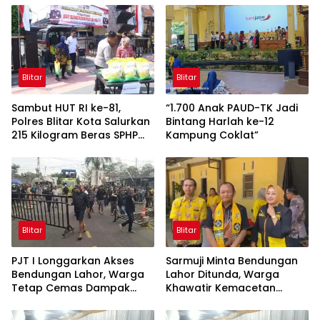
Blitar
Blitar
Sambut HUT RI ke-81,
“1.700 Anak PAUD-TK Jadi
Polres Blitar Kota Salurkan
Bintang Harlah ke-12
215 Kilogram Beras SPHP
Kampung Coklat”
Lewat Gerakan Pangan
Murah
Blitar
Blitar
PJT I Longgarkan Akses
Sarmuji Minta Bendungan
Bendungan Lahor, Warga
Lahor Ditunda, Warga
Tetap Cemas Dampak
Khawatir Kemacetan
Ekonomi dan Ancaman
Parah
Penutupan Total