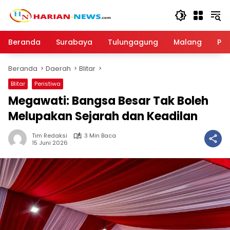
Langsung
ke
konten
Beranda
Surabaya
Tulungagung
Malang
Par
Beranda
Daerah
Blitar
Blitar
Peristiwa
Megawati: Bangsa Besar Tak Boleh
Melupakan Sejarah dan Keadilan
Tim Redaksi
3 Min Baca
15 Juni 2026