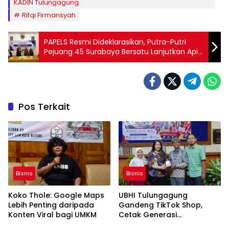
KADIN Tulungagung
Rifqi Firmansyah
PAPELS Resmi Dideklarasikan, Putra-Putri
Pejuang 45 Surabaya Bersatu Lanjutkan Api
Kepahlawanan
Pos Terkait
Bisnis
Bisnis
Koko Thole: Google Maps
UBHI Tulungagung
Lebih Penting daripada
Gandeng TikTok Shop,
Konten Viral bagi UMKM
Cetak Generasi
Entrepreneur Digital dari