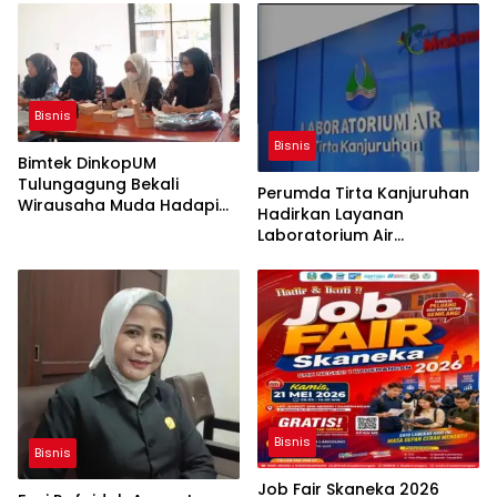
Kampus
Bisnis
Bisnis
Bimtek DinkopUM
Tulungagung Bekali
Perumda Tirta Kanjuruhan
Wirausaha Muda Hadapi
Hadirkan Layanan
Era Digital
Laboratorium Air
Berstandar ISO/IEC
17025:2017 untuk
Penjaminan Mutu Air Minum
Bisnis
Bisnis
Job Fair Skaneka 2026