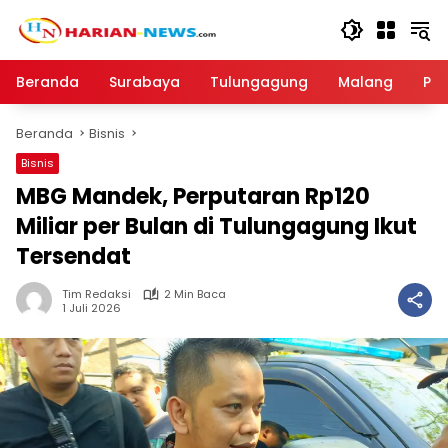
Langsung
ke
konten
Beranda
Surabaya
Tulungagung
Malang
Par
Beranda
Bisnis
Bisnis
MBG Mandek, Perputaran Rp120
Miliar per Bulan di Tulungagung Ikut
Tersendat
Tim Redaksi
2 Min Baca
1 Juli 2026