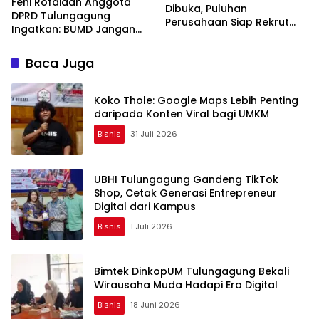
Feni Rofaidah Anggota
Dibuka, Puluhan
DPRD Tulungagung
Perusahaan Siap Rekrut
Ingatkan: BUMD Jangan
Pencari Kerja di Blitar Raya
Hanya Cari Untung, UMKM
Harus Dilindungi
Baca Juga
Koko Thole: Google Maps Lebih Penting
daripada Konten Viral bagi UMKM
Bisnis
31 Juli 2026
UBHI Tulungagung Gandeng TikTok
Shop, Cetak Generasi Entrepreneur
Digital dari Kampus
Bisnis
1 Juli 2026
Bimtek DinkopUM Tulungagung Bekali
Wirausaha Muda Hadapi Era Digital
Bisnis
18 Juni 2026