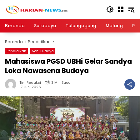
Langsung
ke
konten
Beranda
Surabaya
Tulungagung
Malang
Par
Beranda
Pendidikan
Pendidikan
Seni Budaya
Mahasiswa PGSD UBHi Gelar Sandya
Loka Nawasena Budaya
Tim Redaksi
3 Min Baca
17 Juni 2026