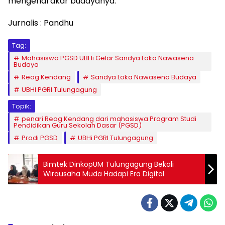
mengenal akar budayanya.
Jurnalis : Pandhu
Tag:
Mahasiswa PGSD UBHi Gelar Sandya Loka Nawasena
Budaya
Reog Kendang
Sandya Loka Nawasena Budaya
UBHI PGRI Tulungagung
Topik:
penari Reog Kendang dari mahasiswa Program Studi
Pendidikan Guru Sekolah Dasar (PGSD)
Prodi PGSD
UBHi PGRI Tulungagung
Bimtek DinkopUM Tulungagung Bekali
Wirausaha Muda Hadapi Era Digital