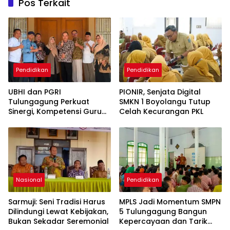
Pos Terkait
Pendidikan
Pendidikan
UBHI dan PGRI
PIONIR, Senjata Digital
Tulungagung Perkuat
SMKN 1 Boyolangu Tutup
Sinergi, Kompetensi Guru
Celah Kecurangan PKL
Jadi Prioritas
Nasional
Pendidikan
Sarmuji: Seni Tradisi Harus
MPLS Jadi Momentum SMPN
Dilindungi Lewat Kebijakan,
5 Tulungagung Bangun
Bukan Sekadar Seremonial
Kepercayaan dan Tarik