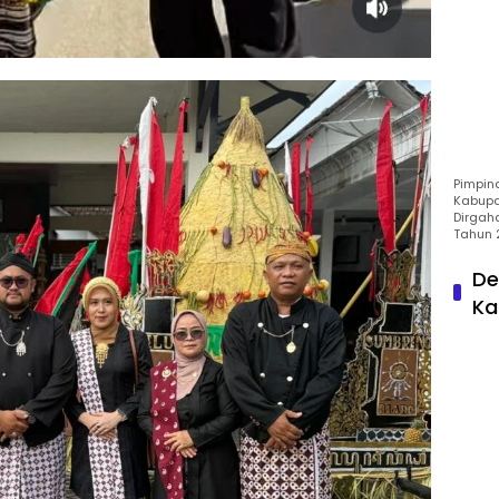
Pimpin
Kabupa
Dirgah
Tahun 
De
Ka