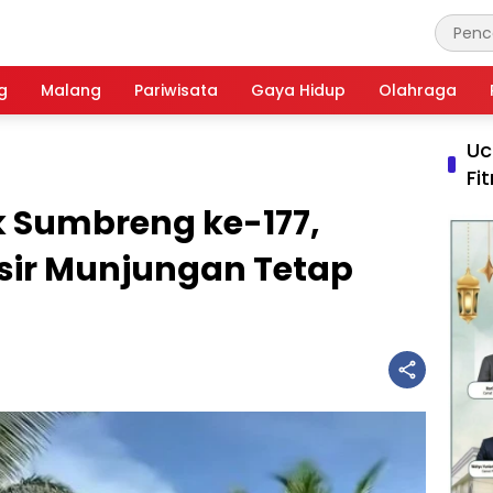
g
Malang
Pariwisata
Gaya Hidup
Olahraga
Uc
Fi
 Sumbreng ke-177,
sisir Munjungan Tetap