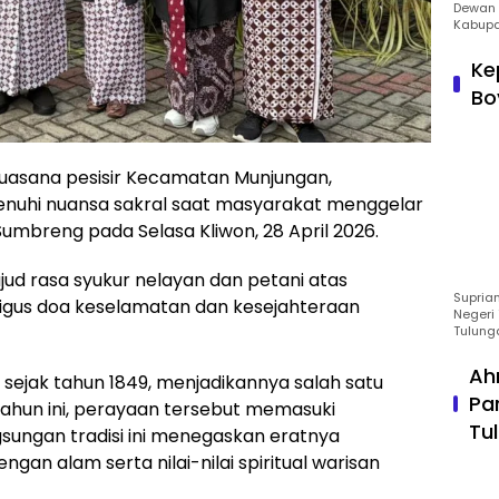
Dewan 
Kabupa
Ke
Bo
asana pesisir Kecamatan Munjungan,
enuhi nuansa sakral saat masyarakat menggelar
mbreng pada Selasa Kliwon, 28 April 2026.
ujud rasa syukur nelayan dan petani atas
Suprian
aligus doa keselamatan dan kesejahteraan
Negeri 
Tulung
Ah
 sejak tahun 1849, menjadikannya salah satu
Pa
. Tahun ini, perayaan tersebut memasuki
Tu
sungan tradisi ini menegaskan eratnya
n alam serta nilai-nilai spiritual warisan