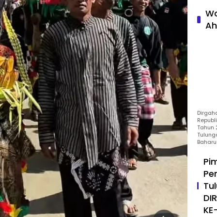
Wa
Ah
Dirgah
Republ
Tahun 2
Tulung
Baharu
Pi
Pe
Tu
DI
KE