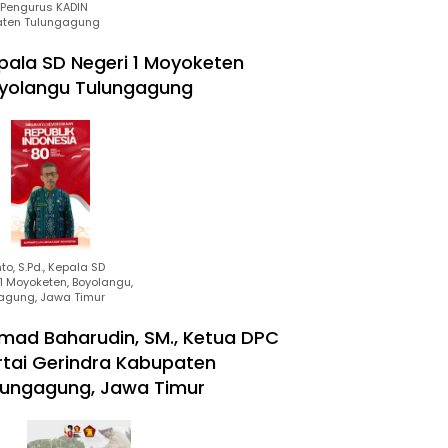
Pengurus KADIN
ten Tulungagung
pala SD Negeri 1 Moyoketen
yolangu Tulungagung
to, S.Pd., Kepala SD
1 Moyoketen, Boyolangu,
agung, Jawa Timur
mad Baharudin, SM., Ketua DPC
rtai Gerindra Kabupaten
lungagung, Jawa Timur