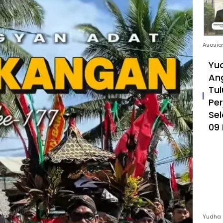
Asosia
Yud
An
Tul
Pe
Sel
09 
Yudha 