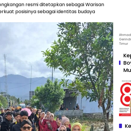
Longkangan resmi ditetapkan sebagai Warisan
kuat posisinya sebagai identitas budaya
Ahmad 
Gerind
Timur
Ke
Bo
Mu
Ke