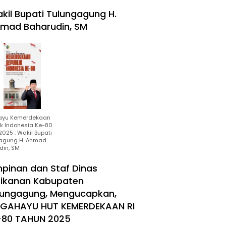
kil Bupati Tulungagung H.
mad Baharudin, SM
ayu Kemerdekaan
ik Indonesia Ke-80
025 : Wakil Bupati
agung H. Ahmad
din, SM
mpinan dan Staf Dinas
rikanan Kabupaten
lungagung, Mengucapkan,
RGAHAYU HUT KEMERDEKAAN RI
-80 TAHUN 2025