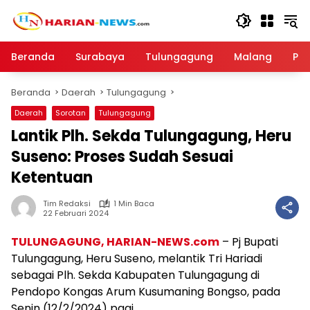
Langsung
ke
konten
Beranda
Surabaya
Tulungagung
Malang
Par
Beranda
Daerah
Tulungagung
Daerah
Sorotan
Tulungagung
Lantik Plh. Sekda Tulungagung, Heru
Suseno: Proses Sudah Sesuai
Ketentuan
Tim Redaksi
1 Min Baca
22 Februari 2024
TULUNGAGUNG, HARIAN-NEWS.com
– Pj Bupati
Tulungagung, Heru Suseno, melantik Tri Hariadi
sebagai Plh. Sekda Kabupaten Tulungagung di
Pendopo Kongas Arum Kusumaning Bongso, pada
Senin (12/2/2024) pagi.