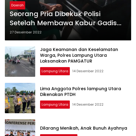
Daerah
Seorang Pria Dibekuk Polisi
Setelah Membawa Kabur Gadis
Dibawah Umur, Ini Kronologinya
27 Desember 2022
Jaga Keamanan dan Keselamatan
Warga, Polres Lampung Utara
Laksanakan PAMGATUR
Lampung Utara
14 Desember 2022
Lima Anggota Polres lampung Utara
Dikenakan PTDH
Lampung Utara
14 Desember 2022
Dilarang Menikah, Anak Bunuh Ayahnya