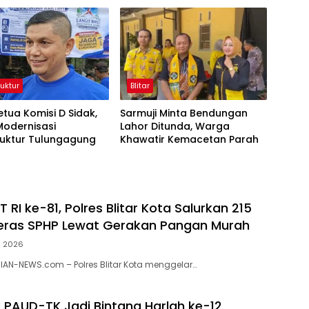
Diperbaiki
ruktur
Blitar
etua Komisi D Sidak,
Sarmuji Minta Bendungan
Modernisasi
Lahor Ditunda, Warga
ruktur Tulungagung
Khawatir Kemacetan Parah
RI ke-81, Polres Blitar Kota Salurkan 215
eras SPHP Lewat Gerakan Pangan Murah
s 2026
RIAN-NEWS.com – Polres Blitar Kota menggelar…
k PAUD-TK Jadi Bintang Harlah ke-12