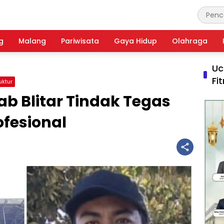
g
Malang
Pariwisata
Gaya Hidup
Olahraga
Uc
Fi
uktur
b Blitar Tindak Tegas
ofesional