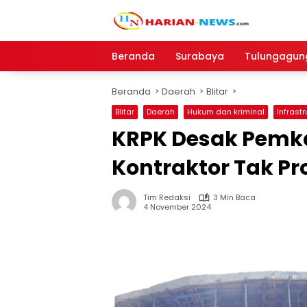
Langsung
ke
konten
Beranda
Surabaya
Tulungagun
Beranda
Daerah
Blitar
Blitar
Daerah
Hukum dan kriminal
Infrastr
KRPK Desak Pemka
Kontraktor Tak Pr
Tim Redaksi
3 Min Baca
4 November 2024