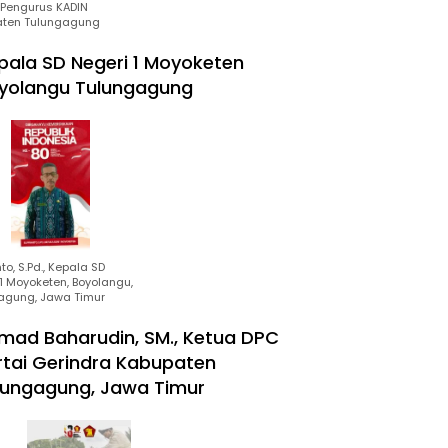
Pengurus KADIN
ten Tulungagung
pala SD Negeri 1 Moyoketen
yolangu Tulungagung
to, S.Pd., Kepala SD
1 Moyoketen, Boyolangu,
agung, Jawa Timur
mad Baharudin, SM., Ketua DPC
rtai Gerindra Kabupaten
lungagung, Jawa Timur