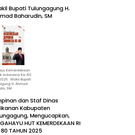
kil Bupati Tulungagung H.
mad Baharudin, SM
ayu Kemerdekaan
ik Indonesia Ke-80
025 : Wakil Bupati
agung H. Ahmad
din, SM
mpinan dan Staf Dinas
rikanan Kabupaten
lungagung, Mengucapkan,
RGAHAYU HUT KEMERDEKAAN RI
-80 TAHUN 2025