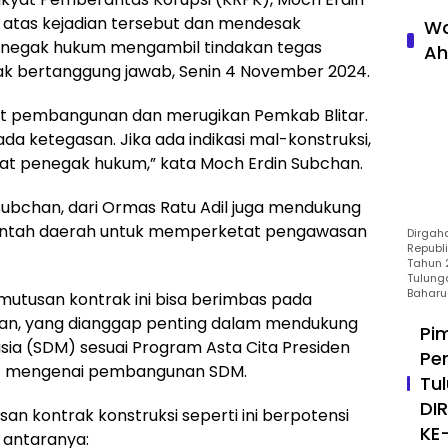
 atas kejadian tersebut dan mendesak
Wa
enegak hukum mengambil tindakan tegas
Ah
idak bertanggung jawab, Senin 4 November 2024.
at pembangunan dan merugikan Pemkab Blitar.
da ketegasan. Jika ada indikasi mal-konstruksi,
at penegak hukum,” kata Moch Erdin Subchan.
Subchan, dari Ormas Ratu Adil juga mendukung
rintah daerah untuk memperketat pengawasan
Dirgah
Republ
Tahun 2
Tulung
Baharu
utusan kontrak ini bisa berimbas pada
an, yang dianggap penting dalam mendukung
Pi
 (SDM) sesuai Program Asta Cita Presiden
Pe
at mengenai pembangunan SDM.
Tu
DI
n kontrak konstruksi seperti ini berpotensi
KE
 antaranya: