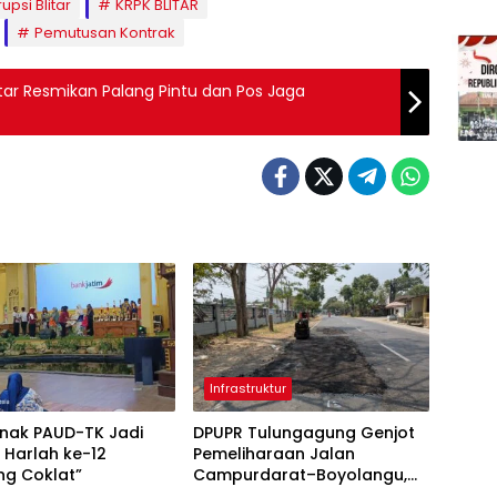
psi Blitar
KRPK BLITAR
Pemutusan Kontrak
Blitar Resmikan Palang Pintu dan Pos Jaga
Infrastruktur
Anak PAUD-TK Jadi
DPUPR Tulungagung Genjot
 Harlah ke-12
Pemeliharaan Jalan
g Coklat”
Campurdarat–Boyolangu,
Ruas 7,6 Kilometer Mulai