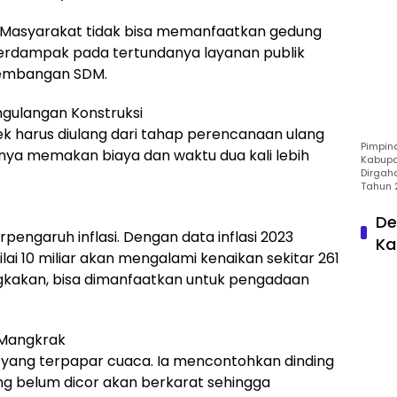
Masyarakat tidak bisa memanfaatkan gedung
 berdampak pada tertundanya layanan publik
gembangan SDM.
ngulangan Konstruksi
 harus diulang dari tahap perencanaan ulang
Pimpin
nya memakan biaya dan waktu dua kali lebih
Kabupa
Dirgah
Tahun 
De
engaruh inflasi. Dengan data inflasi 2023
Ka
ilai 10 miliar akan mengalami kenaikan sekitar 261
engkakan, bisa dimanfaatkan untuk pengadaan
g Mangkrak
 yang terpapar cuaca. Ia mencontohkan dinding
ang belum dicor akan berkarat sehingga