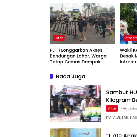
Blitar
Infrast
PJT I Longgarkan Akses
Wakil K
Bendungan Lahor, Warga
Desak 
Tetap Cemas Dampak
Infrast
Ekonomi dan Ancaman
Penutupan Total
Baca Juga
Sambut HUT 
Kilogram B
Blitar
7 Agustu
KOTA BLITAR, HA
“1.700 Ana