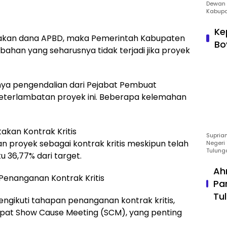
Dewan 
Kabupa
Ke
unakan dana APBD, maka Pemerintah Kabupaten
Bo
bahan yang seharusnya tidak terjadi jika proyek
nya pengendalian dari Pejabat Pembuat
keterlambatan proyek ini. Beberapa kelemahan
kan Kontrak Kritis
Suprian
 proyek sebagai kontrak kritis meskipun telah
Negeri 
Tulung
tu 36,77% dari target.
Ah
enanganan Kontrak Kritis
Pa
Tu
engikuti tahapan penanganan kontrak kritis,
apat Show Cause Meeting (SCM), yang penting