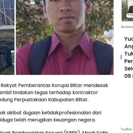
Asosia
Yud
An
Tul
Pe
Sel
09 
 Rakyat Pemberantas Korupsi Blitar mendesak
mbil tindakan tegas terhadap kontraktor
ung Perpustakaan Kabupaten Blitar.
k akibat dugaan ketidakprofesionalan dari
 diduga telah merugikan keuangan negara.
Yudha 
akyat Pemberantas Korupsi (KRPK), Moch Erdin