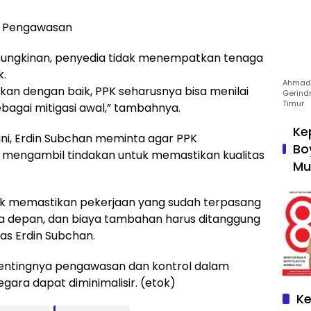
an Pengawasan
mungkinan, penyedia tidak menempatkan tenaga
k.
Ahmad 
ukan dengan baik, PPK seharusnya bisa menilai
Gerind
Timur
agai mitigasi awal,” tambahnya.
Ke
ni, Erdin Subchan meminta agar PPK
Bo
 mengambil tindakan untuk memastikan kualitas
Mu
uk memastikan pekerjaan yang sudah terpasang
masa depan, dan biaya tambahan harus ditanggung
as Erdin Subchan.
 pentingnya pengawasan dan kontrol dalam
gara dapat diminimalisir. (etok)
Ke