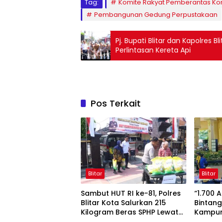
Tag:
Komite Rakyat Pemberantas Koru
Pembangunan Gedung Perpustakaan
Pj. Bupati Blitar dan Kapolres 
Perlintasan Kereta Api
Pos Terkait
Blitar
Blitar
Sambut HUT RI ke-81, Polres
“1.700 
Blitar Kota Salurkan 215
Bintang
Kilogram Beras SPHP Lewat
Kampun
Gerakan Pangan Murah