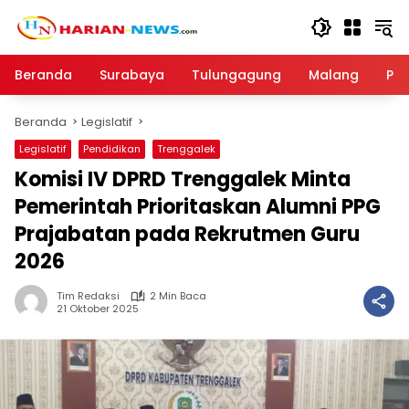
Langsung
ke
konten
Beranda
Surabaya
Tulungagung
Malang
Par
Beranda
Legislatif
Legislatif
Pendidikan
Trenggalek
Komisi IV DPRD Trenggalek Minta
Pemerintah Prioritaskan Alumni PPG
Prajabatan pada Rekrutmen Guru
2026
Tim Redaksi
2 Min Baca
21 Oktober 2025