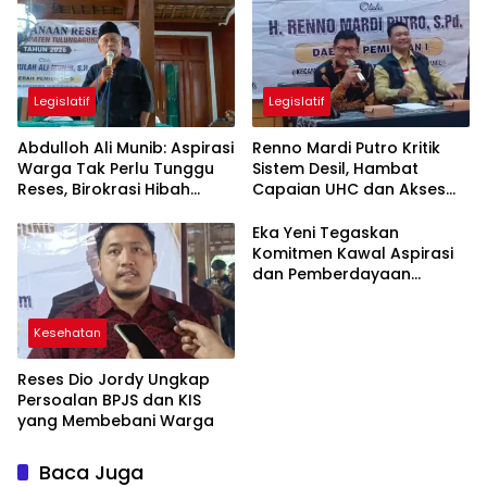
Legislatif
Legislatif
Abdulloh Ali Munib: Aspirasi
Renno Mardi Putro Kritik
Warga Tak Perlu Tunggu
Sistem Desil, Hambat
Reses, Birokrasi Hibah
Capaian UHC dan Akses
Terlalu Berbelit
BPJS Warga Miskin
Eka Yeni Tegaskan
Komitmen Kawal Aspirasi
dan Pemberdayaan
Perempuan di
Tulungagung
Kesehatan
Reses Dio Jordy Ungkap
Persoalan BPJS dan KIS
yang Membebani Warga
Baca Juga