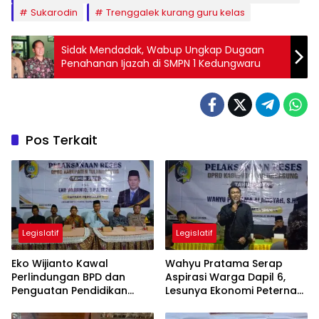
Sukarodin
Trenggalek kurang guru kelas
Sidak Mendadak, Wabup Ungkap Dugaan
Penahanan Ijazah di SMPN 1 Kedungwaru
Pos Terkait
Legislatif
Legislatif
Eko Wijianto Kawal
Wahyu Pratama Serap
Perlindungan BPD dan
Aspirasi Warga Dapil 6,
Penguatan Pendidikan
Lesunya Ekonomi Peternak
Karakter di Tulungagung
Jadi Sorotan