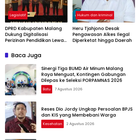
Legislatif
Hukum dan kriminal
DPRD Kabupaten Malang
Heru Tjahjono Desak
Dukung Digitalisasi
Pengawasan Alkes Ilegal
Perizinan Pendidikan Lewat
Diperketat hingga Daerah
Aplikasi Si Pelot
Baca Juga
Sinergi Tiga BUMD Air Minum Malang
Raya Menguat, Kontingen Gabungan
Dilepas ke Seleksi PORPAMNAS 2026
Batu
7 Agustus 2026
Reses Dio Jordy Ungkap Persoalan BPJS
dan KIS yang Membebani Warga
Kesehatan
2 Agustus 2026