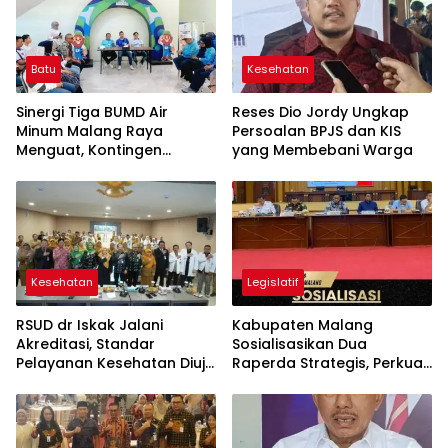
Batu
Kesehatan
Sinergi Tiga BUMD Air
Reses Dio Jordy Ungkap
Minum Malang Raya
Persoalan BPJS dan KIS
Menguat, Kontingen
yang Membebani Warga
Gabungan Dilepas ke
Seleksi PORPAMNAS 2026
Kesehatan
Legislatif
RSUD dr Iskak Jalani
Kabupaten Malang
Akreditasi, Standar
Sosialisasikan Dua
Pelayanan Kesehatan Diuji
Raperda Strategis, Perkuat
hingga ke Ruang
Koperasi dan Penataan
Perawatan
Perangkat Daerah