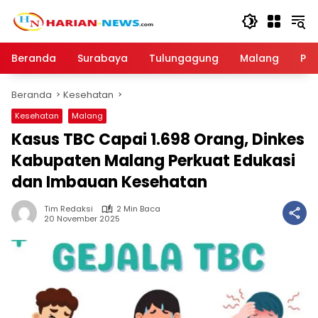
Langsung
ke
konten
Beranda
Surabaya
Tulungagung
Malang
Par
Beranda
Kesehatan
Kesehatan
Malang
Kasus TBC Capai 1.698 Orang, Dinkes
Kabupaten Malang Perkuat Edukasi
dan Imbauan Kesehatan
Tim Redaksi
2 Min Baca
20 November 2025