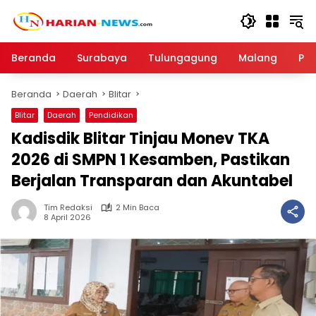
Langsung
ke
konten
Beranda
Surabaya
Tulungagung
Malang
Par
Beranda
Daerah
Blitar
Blitar
Daerah
Pendidikan
Kadisdik Blitar Tinjau Monev TKA
2026 di SMPN 1 Kesamben, Pastikan
Berjalan Transparan dan Akuntabel
Tim Redaksi
2 Min Baca
8 April 2026