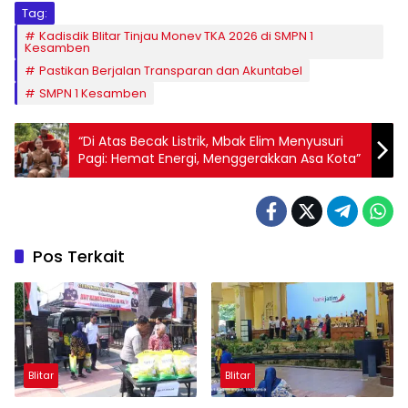
Tag:
Kadisdik Blitar Tinjau Monev TKA 2026 di SMPN 1
Kesamben
Pastikan Berjalan Transparan dan Akuntabel
SMPN 1 Kesamben
“Di Atas Becak Listrik, Mbak Elim Menyusuri
Pagi: Hemat Energi, Menggerakkan Asa Kota”
Pos Terkait
Blitar
Blitar