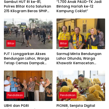
Sambut HUT RI ke-81,
“1.700 Anak PAUD-TK Jadi
Polres Blitar Kota Salurkan
Bintang Harlah ke-12
215 Kilogram Beras SPHP
Kampung Coklat”
Lewat Gerakan Pangan
Murah
Blitar
Blitar
PJT I Longgarkan Akses
Sarmuji Minta Bendungan
Bendungan Lahor, Warga
Lahor Ditunda, Warga
Tetap Cemas Dampak
Khawatir Kemacetan
Ekonomi dan Ancaman
Parah
Penutupan Total
Pendidikan
Pendidikan
UBHI dan PGRI
PIONIR, Senjata Digital