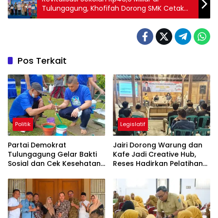
Tulungagung, Khofifah Dorong SMK Cetak
Lulusan Siap Kerja
Pos Terkait
Politik
Legislatif
Partai Demokrat
Jairi Dorong Warung dan
Tulungagung Gelar Bakti
Kafe Jadi Creative Hub,
Sosial dan Cek Kesehatan
Reses Hadirkan Pelatihan
Gratis
Google Business