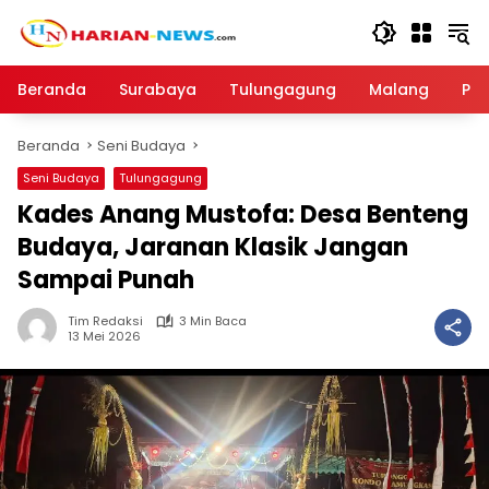
Langsung
ke
konten
Beranda
Surabaya
Tulungagung
Malang
Par
Beranda
Seni Budaya
Seni Budaya
Tulungagung
Kades Anang Mustofa: Desa Benteng
Budaya, Jaranan Klasik Jangan
Sampai Punah
Tim Redaksi
3 Min Baca
13 Mei 2026