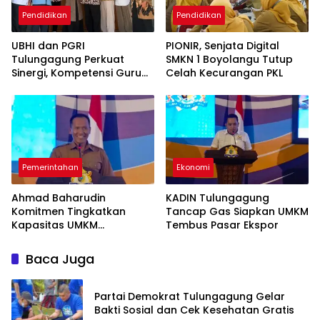
Pendidikan
Pendidikan
UBHI dan PGRI
PIONIR, Senjata Digital
Tulungagung Perkuat
SMKN 1 Boyolangu Tutup
Sinergi, Kompetensi Guru
Celah Kecurangan PKL
Jadi Prioritas
Pemerintahan
Ekonomi
Ahmad Baharudin
KADIN Tulungagung
Komitmen Tingkatkan
Tancap Gas Siapkan UMKM
Kapasitas UMKM
Tembus Pasar Ekspor
Tulungagung Menuju Pasar
Ekspor
Baca Juga
Partai Demokrat Tulungagung Gelar
Bakti Sosial dan Cek Kesehatan Gratis