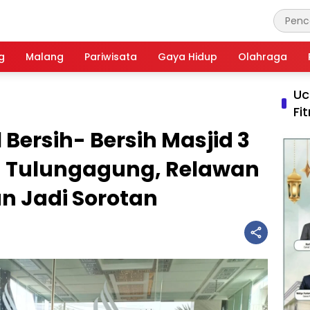
g
Malang
Pariwisata
Gaya Hidup
Olahraga
Uc
Fi
Bersih- Bersih Masjid 3
ah Tulungagung, Relawan
n Jadi Sorotan