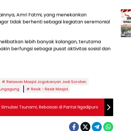
lainnya, Amri Fatmi, yang menekankan
gar tidak berhenti sebagai kegiatan seremonial
melibatkan lebih banyak kalangan, terutama
kin berfungsi sebagai pusat aktivitas sosial dan
Relawan Masjid Jogokariyan Jadi Sorotan
ulungagung
Resik - Resik Masjid
 Simulasi Tsunami, Reboisasi di Pantai Ngadipuro