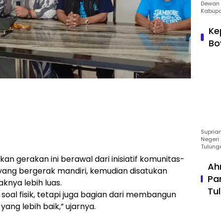
Dewan 
Kabupa
Ke
Bo
Suprian
Negeri 
Tulung
an gerakan ini berawal dari inisiatif komunitas-
Ah
 yang bergerak mandiri, kemudian disatukan
Pa
nya lebih luas.
Tu
oal fisik, tetapi juga bagian dari membangun
ang lebih baik,” ujarnya.