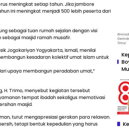
rus meningkat setiap tahun. Jika jambore
tahun ini meningkat menjadi 500 lebih peserta dari
ng sebagai tuan rumah sejalan dengan visi
Ahmad 
 sebagai masjid ramah musafir.
Gerind
Timur
ik Jogokariyan Yogyakarta, Ismail, menilai
Ke
 membangun kesadaran kolektif umat Islam untuk
Bo
Mu
n dari upaya membangun peradaban umat,”
g, H. Trimo, menyebut kegiatan tersebut
amanan tempat ibadah sekaligus memotivasi
rsihan masjid.
aiman, turut mengapresiasi gerakan para relawan.
Ke
bersih, tetapi bentuk kepedulian yang harus