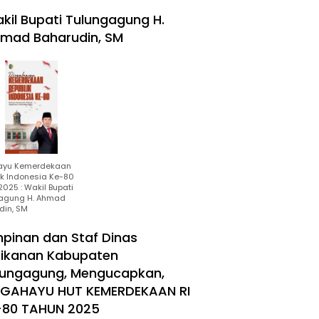
kil Bupati Tulungagung H.
mad Baharudin, SM
ayu Kemerdekaan
ik Indonesia Ke-80
025 : Wakil Bupati
agung H. Ahmad
din, SM
mpinan dan Staf Dinas
rikanan Kabupaten
lungagung, Mengucapkan,
RGAHAYU HUT KEMERDEKAAN RI
-80 TAHUN 2025