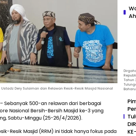
Wa
Ah
Dirgah
Republ
Tahun 2
Tulung
a Ustadz Dery Sulaiman dan Relawan Resik-Resik Masjid Nasional
Baharu
Pi
Sebanyak 500-an relawan dari berbagai
Pe
re Nasional Bersih-Bersih Masjid ke-3 yang
Tu
gung, Sabtu-Minggu (25-26/4/2026).
DI
KE
esik-Resik Masjid (RRM) ini tidak hanya fokus pada