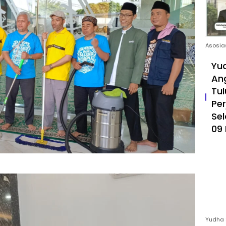
Asosia
Yud
An
Tul
Pe
Sel
09 
Yudha 