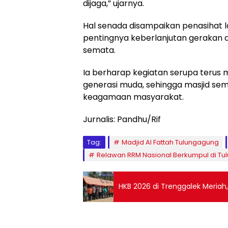
dijaga,” ujarnya.
Hal senada disampaikan penasihat 
pentingnya keberlanjutan gerakan a
semata.
Ia berharap kegiatan serupa terus 
generasi muda, sehingga masjid sema
keagamaan masyarakat.
Jurnalis: Pandhu/Rif
Tag:
Madjid Al Fattah Tulungagung
Relawan RRM Nasional Berkumpul di T
HKB 2026 di Trenggalek Meriah,