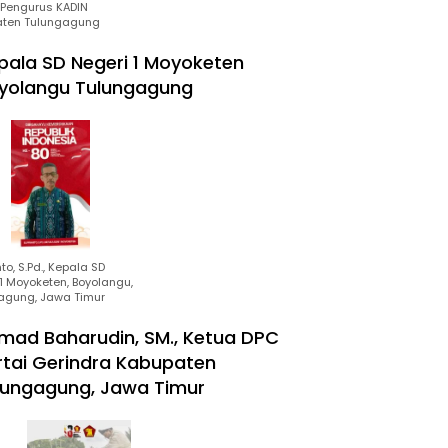
Pengurus KADIN
ten Tulungagung
pala SD Negeri 1 Moyoketen
yolangu Tulungagung
to, S.Pd., Kepala SD
1 Moyoketen, Boyolangu,
agung, Jawa Timur
mad Baharudin, SM., Ketua DPC
rtai Gerindra Kabupaten
lungagung, Jawa Timur