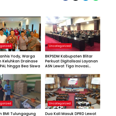
gorized
Uncategorized
Panhis Yody, Warga
BKPSDM Kabupaten Blitar
 Keluhkan Drainase
Perkuat Digitalisasi Layanan
IPAL hingga Bea Siswa
ASN Lewat Tiga Inovasi
Unggulan
gorized
Uncategorized
n BMI Tulungagung
Dua Kali Masuk DPRD Lewat