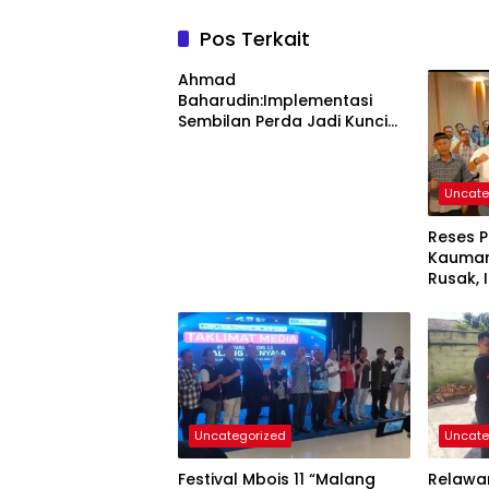
Pos Terkait
Ahmad
Baharudin:Implementasi
Sembilan Perda Jadi Kunci
Keberhasilan Pembangunan
Tulungagung
Uncate
Reses 
Kauman
Rusak, 
Uncategorized
Uncate
Festival Mbois 11 “Malang
Relawa