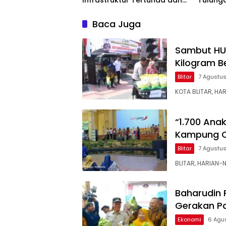
Infrastruktur Tertunda dan
Tulung
Belanja Pegawai Dominan
Pendam
Berkela
Baca Juga
Sambut HUT 
Kilogram B
Blitar
7 Agustu
KOTA BLITAR, HA
“1.700 Ana
Kampung C
Blitar
7 Agustu
BLITAR, HARIAN-
Baharudin 
Gerakan P
Ekonomi
6 Agu