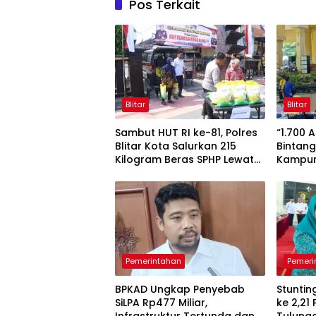
Pos Terkait
Blitar
Blitar
Sambut HUT RI ke-81, Polres
“1.700 
Blitar Kota Salurkan 215
Bintang
Kilogram Beras SPHP Lewat
Kampun
Gerakan Pangan Murah
Pemerintahan
Pemeri
BPKAD Ungkap Penyebab
Stuntin
SiLPA Rp477 Miliar,
ke 2,21