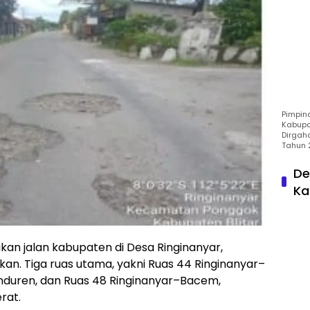
Pimpin
Kabupa
Dirgah
Tahun 
De
Ka
an jalan kabupaten di Desa Ringinanyar,
kan. Tiga ruas utama, yakni Ruas 44 Ringinanyar–
unduren, dan Ruas 48 Ringinanyar–Bacem,
rat.