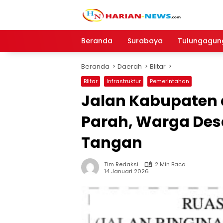
Langsung
ke
konten
Beranda
Surabaya
Tulungagun
Beranda
Daerah
Blitar
Blitar
Infrastruktur
Pemerintahan
Jalan Kabupaten 
Parah, Warga Desa
Tangan
Tim Redaksi
2 Min Baca
14 Januari 2026