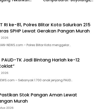
agung Tekankan
Campurdarat–Boyolangu,
pingan
Ruas 7,6 Kilometer Mulai
njutan
Diperbaiki
RI ke-81, Polres Blitar Kota Salurkan 215
eras SPHP Lewat Gerakan Pangan Murah
s 2026
RIAN-NEWS.com – Polres Blitar Kota menggelar…
k PAUD-TK Jadi Bintang Harlah ke-12
oklat”
s 2026
NEWS.com – Sebanyak 1.700 anak jenjang PAUD…
Pastikan Stok Pangan Aman Lewat
angan Murah
stus 2026