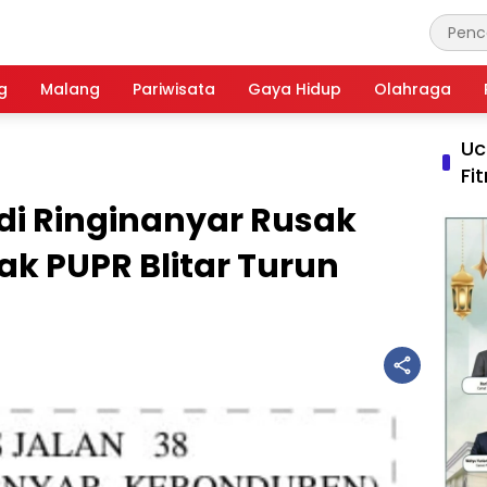
g
Malang
Pariwisata
Gaya Hidup
Olahraga
Uc
Fi
di Ringinanyar Rusak
k PUPR Blitar Turun