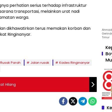
gnya perhatian serius terhadap infrastruktur
sarana transportasi, melainkan urat nadi
amatan warga.
 jalan dikhawatirkan terus memakan korban dan
Ahmad 
Gerind
at Ringinanyar.
Timur
Ke
Bo
Mu
 Rusak Parah
Jalan rusak
Kades Ringinanyar
at Hilang
Ke