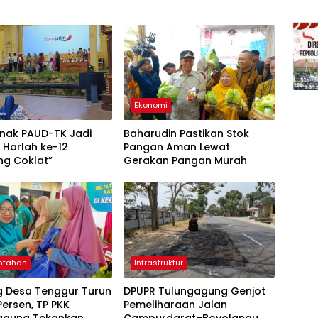
Ekonomi
Anak PAUD-TK Jadi
Baharudin Pastikan Stok
 Harlah ke-12
Pangan Aman Lewat
g Coklat”
Gerakan Pangan Murah
ntahan
Infrastruktur
g Desa Tenggur Turun
DPUPR Tulungagung Genjot
 Persen, TP PKK
Pemeliharaan Jalan