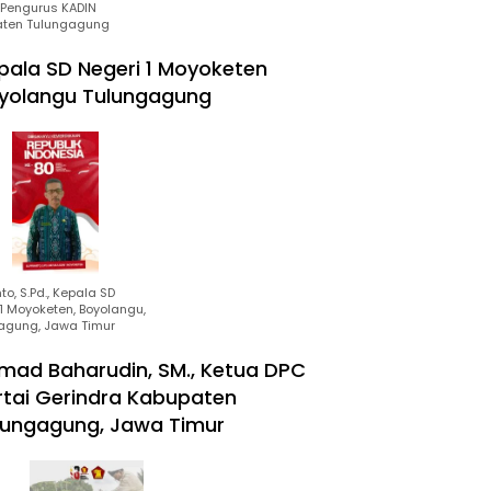
Pengurus KADIN
ten Tulungagung
pala SD Negeri 1 Moyoketen
yolangu Tulungagung
to, S.Pd., Kepala SD
1 Moyoketen, Boyolangu,
agung, Jawa Timur
mad Baharudin, SM., Ketua DPC
rtai Gerindra Kabupaten
lungagung, Jawa Timur