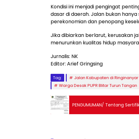
Kondisi ini menjadi pengingat pentin
dasar di daerah. Jalan bukan hanya 
perekonomian dan penopang kesel
Jika dibiarkan berlarut, kerusakan
menurunkan kualitas hidup masyarak
Jurnalis: NK
Editor: Arief Gringsing
Tag:
Jalan Kabupaten di Ringinanyar
Warga Desak PUPR Blitar Turun Tangan
PENGUMUMAN/ Tentang Sertifik