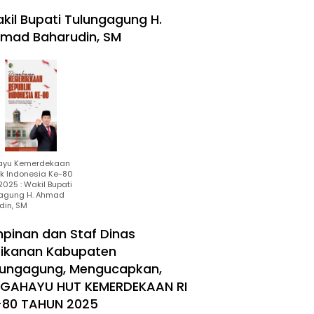
kil Bupati Tulungagung H.
mad Baharudin, SM
ayu Kemerdekaan
ik Indonesia Ke-80
025 : Wakil Bupati
agung H. Ahmad
din, SM
mpinan dan Staf Dinas
rikanan Kabupaten
lungagung, Mengucapkan,
RGAHAYU HUT KEMERDEKAAN RI
-80 TAHUN 2025