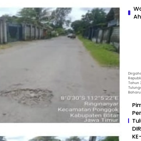
Wa
Ah
Dirgah
Republ
Tahun 2
Tulung
Baharu
Pi
Pe
Tu
DI
KE