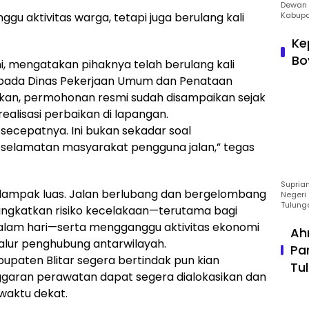
Dewan 
gu aktivitas warga, tetapi juga berulang kali
Kabupa
Ke
Bo
i, mengatakan pihaknya telah berulang kali
pada Dinas Pekerjaan Umum dan Penataan
hkan, permohonan resmi sudah disampaikan sejak
ealisasi perbaikan di lapangan.
secepatnya. Ini bukan sekadar soal
selamatan masyarakat pengguna jalan,” tegas
Suprian
erdampak luas. Jalan berlubang dan bergelombang
Negeri 
Tulung
ngkatkan risiko kecelakaan—terutama bagi
lam hari—serta mengganggu aktivitas ekonomi
Ah
jalur penghubung antarwilayah.
Pa
paten Blitar segera bertindak pun kian
Tu
garan perawatan dapat segera dialokasikan dan
waktu dekat.