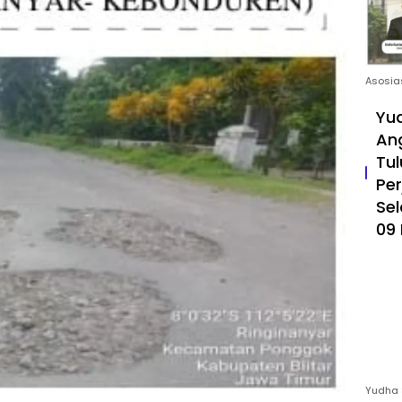
Asosia
Yud
An
Tul
Pe
Sel
09 
Yudha 