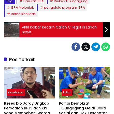
Tag:
Darurat ISPA
Dinkes Tulungagung
ISPA Melonjak
pengelola program ISPA
Ratna Kholidati
APRI Kalbar Kecam Galian C Ilegal di Lahan
Sawit
Pos Terkait
Kesehatan
Politik
Reses Dio Jordy Ungkap
Partai Demokrat
Persoalan BPJS dan KIS
Tulungagung Gelar Bakti
yang Membebani Warga
Sosial dan Cek Kesehatan