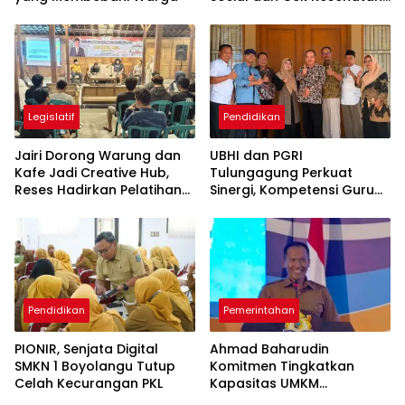
Gratis
Legislatif
Pendidikan
Jairi Dorong Warung dan
UBHI dan PGRI
Kafe Jadi Creative Hub,
Tulungagung Perkuat
Reses Hadirkan Pelatihan
Sinergi, Kompetensi Guru
Google Business
Jadi Prioritas
Pendidikan
Pemerintahan
PIONIR, Senjata Digital
Ahmad Baharudin
SMKN 1 Boyolangu Tutup
Komitmen Tingkatkan
Celah Kecurangan PKL
Kapasitas UMKM
Tulungagung Menuju Pasar