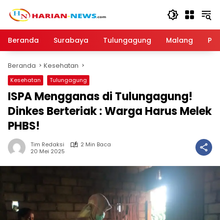
Langsung
ke
konten
Beranda
Surabaya
Tulungagung
Malang
Par
Beranda
Kesehatan
Kesehatan
Tulungagung
ISPA Mengganas di Tulungagung!
Dinkes Berteriak : Warga Harus Melek
PHBS!
Tim Redaksi
2 Min Baca
20 Mei 2025