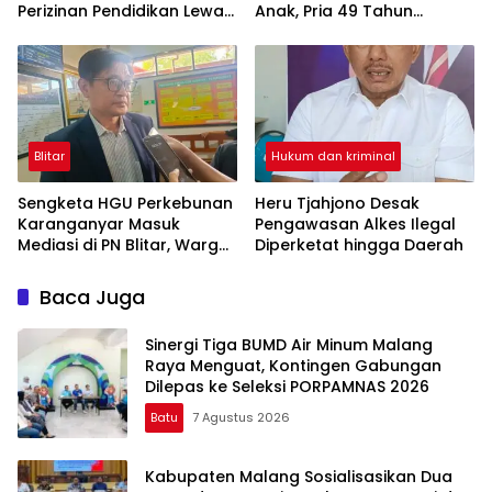
Perizinan Pendidikan Lewat
Anak, Pria 49 Tahun
Aplikasi Si Pelot
Ditahan
Blitar
Hukum dan kriminal
Sengketa HGU Perkebunan
Heru Tjahjono Desak
Karanganyar Masuk
Pengawasan Alkes Ilegal
Mediasi di PN Blitar, Warga
Diperketat hingga Daerah
Minta Kepastian Status
Lahan
Baca Juga
Sinergi Tiga BUMD Air Minum Malang
Raya Menguat, Kontingen Gabungan
Dilepas ke Seleksi PORPAMNAS 2026
Batu
7 Agustus 2026
Kabupaten Malang Sosialisasikan Dua