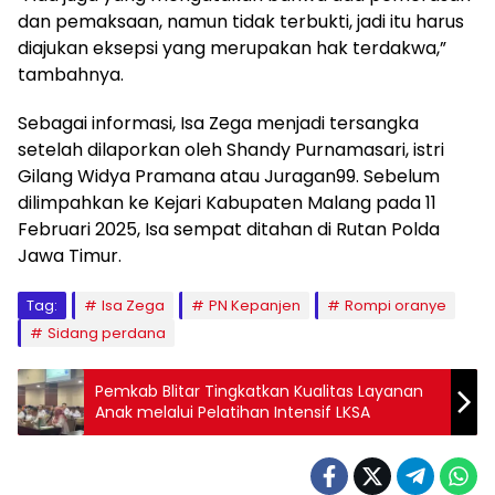
dan pemaksaan, namun tidak terbukti, jadi itu harus
diajukan eksepsi yang merupakan hak terdakwa,”
tambahnya.
Sebagai informasi, Isa Zega menjadi tersangka
setelah dilaporkan oleh Shandy Purnamasari, istri
Gilang Widya Pramana atau Juragan99. Sebelum
dilimpahkan ke Kejari Kabupaten Malang pada 11
Februari 2025, Isa sempat ditahan di Rutan Polda
Jawa Timur.
Tag:
Isa Zega
PN Kepanjen
Rompi oranye
Sidang perdana
Pemkab Blitar Tingkatkan Kualitas Layanan
Anak melalui Pelatihan Intensif LKSA