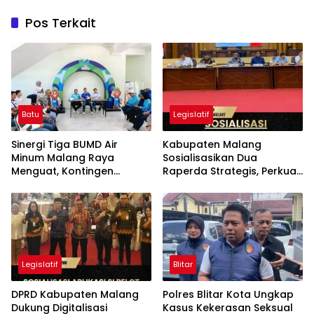
Pos Terkait
Batu
Legislatif
Sinergi Tiga BUMD Air
Kabupaten Malang
Minum Malang Raya
Sosialisasikan Dua
Menguat, Kontingen
Raperda Strategis, Perkuat
Gabungan Dilepas ke
Koperasi dan Penataan
Seleksi PORPAMNAS 2026
Perangkat Daerah
Legislatif
Blitar
DPRD Kabupaten Malang
Polres Blitar Kota Ungkap
Dukung Digitalisasi
Kasus Kekerasan Seksual