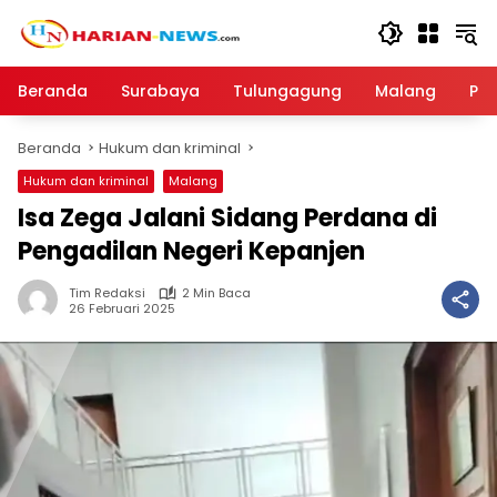
Langsung
ke
konten
Beranda
Surabaya
Tulungagung
Malang
Par
Beranda
Hukum dan kriminal
Hukum dan kriminal
Malang
Isa Zega Jalani Sidang Perdana di
Pengadilan Negeri Kepanjen
Tim Redaksi
2 Min Baca
26 Februari 2025