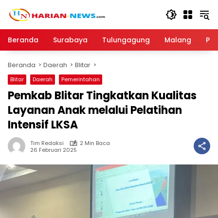
Langsung
ke
konten
Beranda
Surabaya
Tulungagung
Malang
Par
Beranda
Daerah
Blitar
Blitar
Daerah
Pemerintahan
Pemkab Blitar Tingkatkan Kualitas
Layanan Anak melalui Pelatihan
Intensif LKSA
Tim Redaksi
2 Min Baca
26 Februari 2025