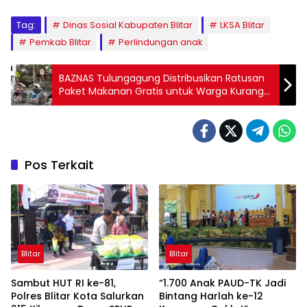
Tag:
Dinas Sosial Kabupaten Blitar
LKSA Blitar
Pemkab Blitar
Perlindungan anak
BAZNAS Tulungagung Distribusikan Ratusan
Paket Makanan Gratis untuk Warga Kurang
Mampu
Pos Terkait
Blitar
Blitar
Sambut HUT RI ke-81,
“1.700 Anak PAUD-TK Jadi
Polres Blitar Kota Salurkan
Bintang Harlah ke-12