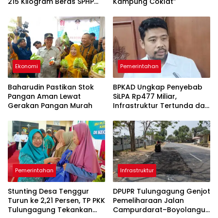
215 Kilogram Beras SPHP
Kampung Coklat”
Lewat Gerakan Pangan
Murah
Ekonomi
Pemerintahan
Baharudin Pastikan Stok
BPKAD Ungkap Penyebab
Pangan Aman Lewat
SiLPA Rp477 Miliar,
Gerakan Pangan Murah
Infrastruktur Tertunda dan
Belanja Pegawai Dominan
Pemerintahan
Infrastruktur
Stunting Desa Tenggur
DPUPR Tulungagung Genjot
Turun ke 2,21 Persen, TP PKK
Pemeliharaan Jalan
Tulungagung Tekankan
Campurdarat–Boyolangu,