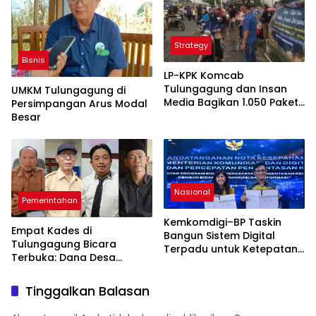
Strategy
Bisnis
LP-KPK Komcab
Tulungagung dan Insan
UMKM Tulungagung di
Media Bagikan 1.050 Paket
Persimpangan Arus Modal
Takjil di Pasar Ngemplak
Besar
Nasional
Pemerintahan
Kemkomdigi–BP Taskin
Empat Kades di
Bangun Sistem Digital
Tulungagung Bicara
Terpadu untuk Ketepatan
Terbuka: Dana Desa
Bantuan Warga Miskin
Tercekik, Pembangunan
Desa Nyaris Mati
Tinggalkan Balasan