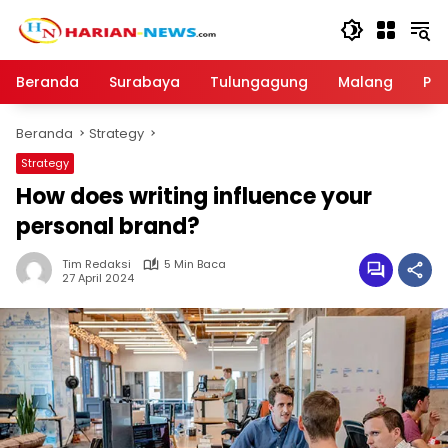
Langsung
ke
konten
Beranda
Surabaya
Tulungagung
Malang
Par
Beranda
Strategy
Strategy
How does writing influence your
personal brand?
Tim Redaksi
5 Min Baca
27 April 2024