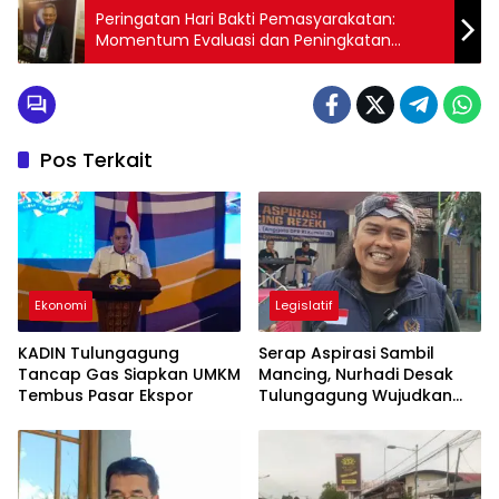
Peringatan Hari Bakti Pemasyarakatan:
Momentum Evaluasi dan Peningkatan
Pembinaan Narapidana
Pos Terkait
Ekonomi
Legislatif
KADIN Tulungagung
Serap Aspirasi Sambil
Tancap Gas Siapkan UMKM
Mancing, Nurhadi Desak
Tembus Pasar Ekspor
Tulungagung Wujudkan
UHC 100 Persen