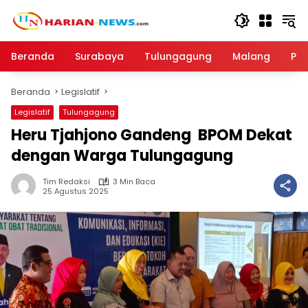
Langsung
ke
konten
Beranda
Surabaya
Tulungagung
Malang
Par
Beranda
Legislatif
Legislatif
Tulungagung
Heru Tjahjono Gandeng BPOM Dekat
dengan Warga Tulungagung
Tim Redaksi
3 Min Baca
25 Agustus 2025