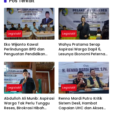
Pos Terkait
Legislatif
Legislatif
Eko Wijianto Kawal
Wahyu Pratama Serap
Perlindungan BPD dan
Aspirasi Warga Dapil 6,
Penguatan Pendidikan
Lesunya Ekonomi Peternak
Karakter di Tulungagung
Jadi Sorotan
Legislatif
Legislatif
Abdulloh Ali Munib: Aspirasi
Renno Mardi Putro Kritik
Warga Tak Perlu Tunggu
Sistem Desil, Hambat
Reses, Birokrasi Hibah
Capaian UHC dan Akses
Terlalu Berbelit
BPJS Warga Miskin