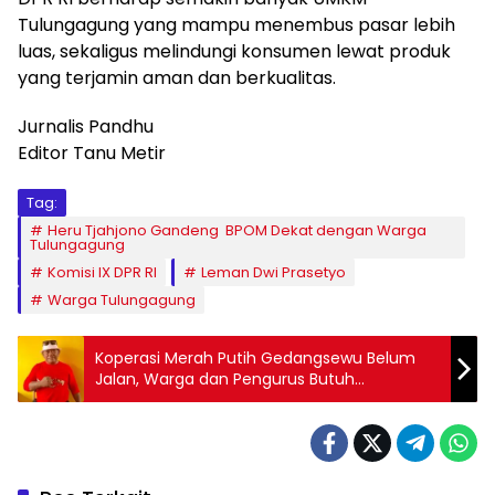
Tulungagung yang mampu menembus pasar lebih
luas, sekaligus melindungi konsumen lewat produk
yang terjamin aman dan berkualitas.
Jurnalis Pandhu
Editor Tanu Metir
Tag:
Heru Tjahjono Gandeng BPOM Dekat dengan Warga
Tulungagung
Komisi IX DPR RI
Leman Dwi Prasetyo
Warga Tulungagung
Koperasi Merah Putih Gedangsewu Belum
Jalan, Warga dan Pengurus Butuh
Pendampingan dan Pelatihan