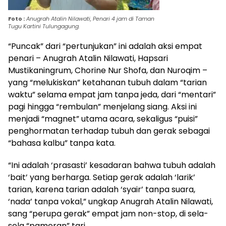
Foto :
Anugrah Atalin Nilawati, Penari 4 jam di Taman
Tugu Kartini Tulungagung.
“Puncak” dari “pertunjukan” ini adalah aksi empat
penari – Anugrah Atalin Nilawati, Hapsari
Mustikaningrum, Chorine Nur Shofa, dan Nuroqim –
yang “melukiskan” ketahanan tubuh dalam “tarian
waktu” selama empat jam tanpa jeda, dari “mentari”
pagi hingga “rembulan” menjelang siang. Aksi ini
menjadi “magnet” utama acara, sekaligus “puisi”
penghormatan terhadap tubuh dan gerak sebagai
“bahasa kalbu” tanpa kata.
“Ini adalah ‘prasasti’ kesadaran bahwa tubuh adalah
‘bait’ yang berharga. Setiap gerak adalah ‘larik’
tarian, karena tarian adalah ‘syair’ tanpa suara,
‘nada’ tanpa vokal,” ungkap Anugrah Atalin Nilawati,
sang “perupa gerak” empat jam non-stop, di sela-
sela “pameran” tari.