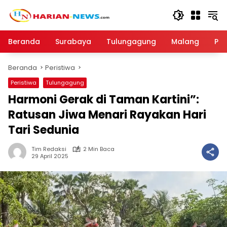
Langsung
ke
konten
Beranda
Surabaya
Tulungagung
Malang
Par
Beranda
Peristiwa
Peristiwa
Tulungagung
Harmoni Gerak di Taman Kartini”:
Ratusan Jiwa Menari Rayakan Hari
Tari Sedunia
Tim Redaksi
2 Min Baca
29 April 2025