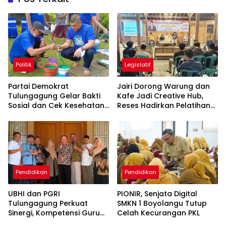
Politik
Legislatif
Partai Demokrat
Jairi Dorong Warung dan
Tulungagung Gelar Bakti
Kafe Jadi Creative Hub,
Sosial dan Cek Kesehatan
Reses Hadirkan Pelatihan
Gratis
Google Business
Pendidikan
Pendidikan
UBHI dan PGRI
PIONIR, Senjata Digital
Tulungagung Perkuat
SMKN 1 Boyolangu Tutup
Sinergi, Kompetensi Guru
Celah Kecurangan PKL
Jadi Prioritas