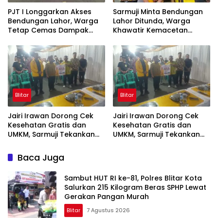
PJT I Longgarkan Akses
Sarmuji Minta Bendungan
Bendungan Lahor, Warga
Lahor Ditunda, Warga
Tetap Cemas Dampak
Khawatir Kemacetan
Ekonomi dan Ancaman
Parah
Penutupan Total
Blitar
Blitar
Jairi Irawan Dorong Cek
Jairi Irawan Dorong Cek
Kesehatan Gratis dan
Kesehatan Gratis dan
UMKM, Sarmuji Tekankan
UMKM, Sarmuji Tekankan
Kekompakan Bangun Kota
Kekompakan Bangun Kota
Blitar.
Blitar
Baca Juga
Sambut HUT RI ke-81, Polres Blitar Kota
Salurkan 215 Kilogram Beras SPHP Lewat
Gerakan Pangan Murah
Blitar
7 Agustus 2026