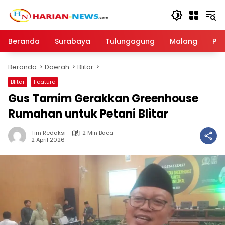
Langsung
ke
konten
Beranda
Surabaya
Tulungagung
Malang
Par
Beranda
Daerah
Blitar
Blitar
Feature
Gus Tamim Gerakkan Greenhouse
Rumahan untuk Petani Blitar
Tim Redaksi
2 Min Baca
2 April 2026