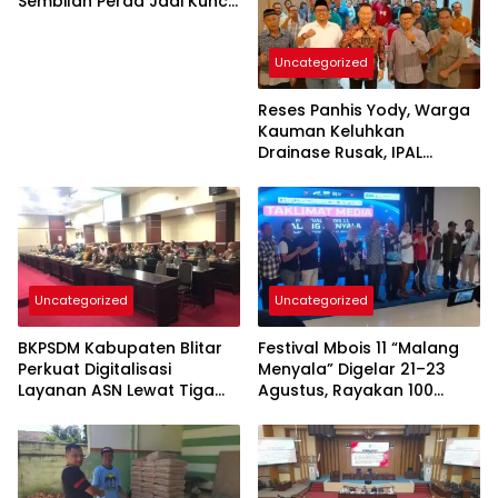
Sembilan Perda Jadi Kunci
Keberhasilan
Pembangunan
Uncategorized
Tulungagung
Reses Panhis Yody, Warga
Kauman Keluhkan
Drainase Rusak, IPAL
hingga Bea Siswa
Uncategorized
Uncategorized
BKPSDM Kabupaten Blitar
Festival Mbois 11 “Malang
Perkuat Digitalisasi
Menyala” Digelar 21–23
Layanan ASN Lewat Tiga
Agustus, Rayakan 100
Inovasi Unggulan
Tahun Stadion Gajayana
dan Status UNESCO