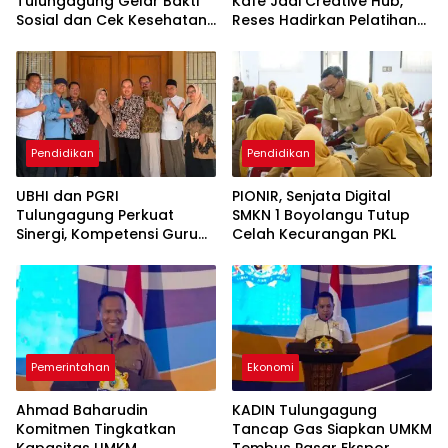
Tulungagung Gelar Bakti
Kafe Jadi Creative Hub,
Sosial dan Cek Kesehatan
Reses Hadirkan Pelatihan
Gratis
Google Business
Pendidikan
Pendidikan
UBHI dan PGRI
PIONIR, Senjata Digital
Tulungagung Perkuat
SMKN 1 Boyolangu Tutup
Sinergi, Kompetensi Guru
Celah Kecurangan PKL
Jadi Prioritas
Pemerintahan
Ekonomi
Ahmad Baharudin
KADIN Tulungagung
Komitmen Tingkatkan
Tancap Gas Siapkan UMKM
Kapasitas UMKM
Tembus Pasar Ekspor