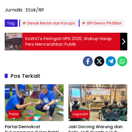
Jurnalis : Etok/Rif
Tag:
Desak Bersih dari Korups
GPI Demo PN Blitar
KoWaTa Peringati HPN 2026, Wabup Harap
Pers Mencerahkan Publik
Pos Terkait
Politik
Legislatif
Partai Demokrat
Jairi Dorong Warung dan