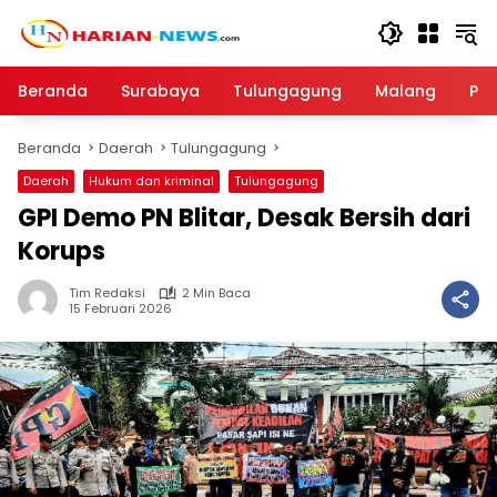
Langsung
ke
konten
Beranda
Surabaya
Tulungagung
Malang
Par
Beranda
Daerah
Tulungagung
Daerah
Hukum dan kriminal
Tulungagung
GPI Demo PN Blitar, Desak Bersih dari
Korups
Tim Redaksi
2 Min Baca
15 Februari 2026