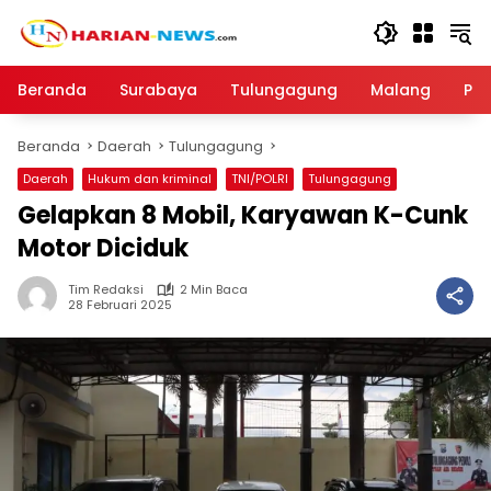
Langsung
ke
konten
Beranda
Surabaya
Tulungagung
Malang
Par
Beranda
Daerah
Tulungagung
Daerah
Hukum dan kriminal
TNI/POLRI
Tulungagung
Gelapkan 8 Mobil, Karyawan K-Cunk
Motor Diciduk
Tim Redaksi
2 Min Baca
28 Februari 2025