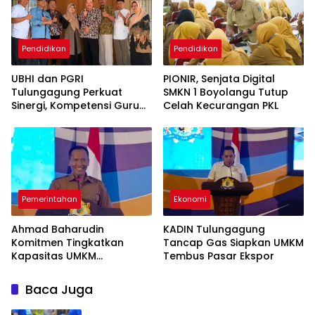
Pendidikan
Pendidikan
UBHI dan PGRI
PIONIR, Senjata Digital
Tulungagung Perkuat
SMKN 1 Boyolangu Tutup
Sinergi, Kompetensi Guru
Celah Kecurangan PKL
Jadi Prioritas
Pemerintahan
Ekonomi
Ahmad Baharudin
KADIN Tulungagung
Komitmen Tingkatkan
Tancap Gas Siapkan UMKM
Kapasitas UMKM
Tembus Pasar Ekspor
Tulungagung Menuju Pasar
Ekspor
Baca Juga