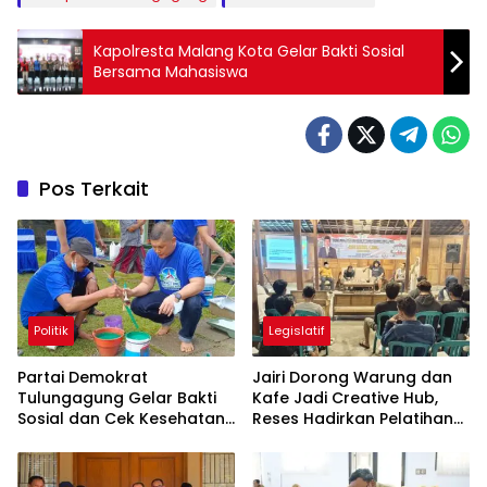
Kapolresta Malang Kota Gelar Bakti Sosial
Bersama Mahasiswa
Pos Terkait
Politik
Legislatif
Partai Demokrat
Jairi Dorong Warung dan
Tulungagung Gelar Bakti
Kafe Jadi Creative Hub,
Sosial dan Cek Kesehatan
Reses Hadirkan Pelatihan
Gratis
Google Business