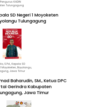
Pengurus KADIN
ten Tulungagung
pala SD Negeri 1 Moyoketen
yolangu Tulungagung
to, S.Pd., Kepala SD
1 Moyoketen, Boyolangu,
agung, Jawa Timur
mad Baharudin, SM., Ketua DPC
rtai Gerindra Kabupaten
lungagung, Jawa Timur