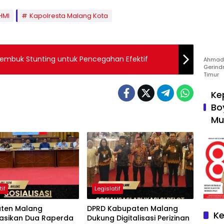
HMI
Kapolresta Malang Kota
Rembuk Stunting untuk Pencegahan Efektif
Ahmad 
Gerind
Timur
Ke
Bo
Mu
tif
Legislatif
ten Malang
DPRD Kabupaten Malang
Ke
sasikan Dua Raperda
Dukung Digitalisasi Perizinan