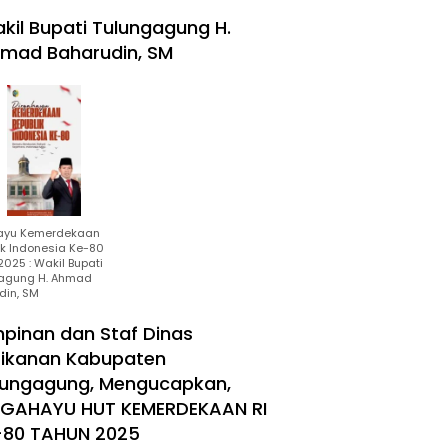
kil Bupati Tulungagung H.
mad Baharudin, SM
ayu Kemerdekaan
ik Indonesia Ke-80
025 : Wakil Bupati
agung H. Ahmad
din, SM
mpinan dan Staf Dinas
rikanan Kabupaten
lungagung, Mengucapkan,
RGAHAYU HUT KEMERDEKAAN RI
-80 TAHUN 2025