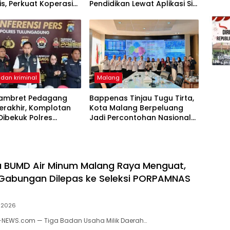
is, Perkuat Koperasi
Pendidikan Lewat Aplikasi Si
nataan Perangkat
Pelot
dan kriminal
Malang
Jambret Pedagang
Bappenas Tinjau Tugu Tirta,
erakhir, Komplotan
Kota Malang Berpeluang
Dibekuk Polres
Jadi Percontohan Nasional
agung
Air Minum untuk Program
MBG
ga BUMD Air Minum Malang Raya Menguat,
Gabungan Dilepas ke Seleksi PORPAMNAS
 2026
-NEWS.com — Tiga Badan Usaha Milik Daerah…