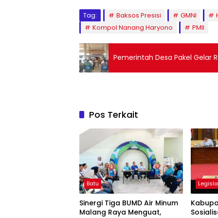
Tag:
Baksos Presisi
GMNI
Kompol Nanang Haryono
PMII
Pemerintah Desa Pakel Gelar 
Pos Terkait
Batu
Legisla
Sinergi Tiga BUMD Air Minum
Kabupa
Malang Raya Menguat,
Sosiali