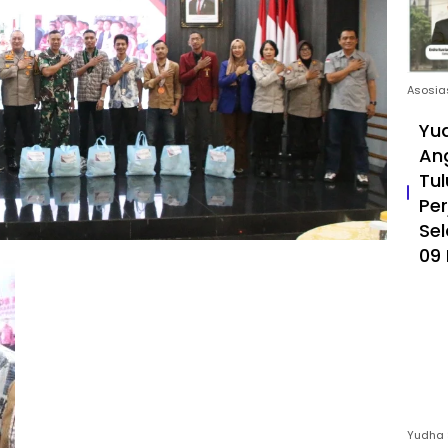
Asosia
Yud
An
Tul
Pe
Sel
09 
Yudha 