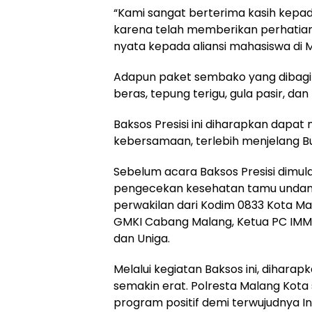
“Kami sangat berterima kasih kepad
karena telah memberikan perhatian
nyata kepada aliansi mahasiswa di M
Adapun paket sembako yang dibagikan 
beras, tepung terigu, gula pasir, da
Baksos Presisi ini diharapkan dapa
kebersamaan, terlebih menjelang B
Sebelum acara Baksos Presisi dimul
pengecekan kesehatan tamu undanga
perwakilan dari Kodim 0833 Kota Ma
GMKI Cabang Malang, Ketua PC IMM 
dan Uniga.
Melalui kegiatan Baksos ini, diharap
semakin erat. Polresta Malang Kot
program positif demi terwujudnya I