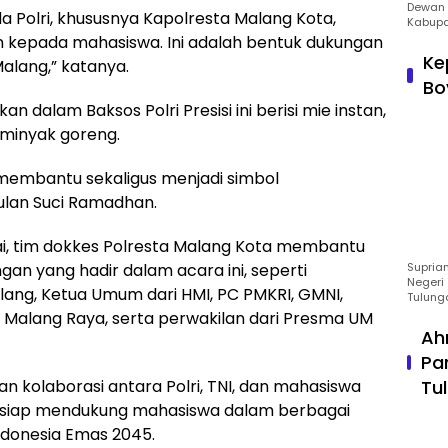
Dewan 
a Polri, khususnya Kapolresta Malang Kota,
Kabupa
 kepada mahasiswa. Ini adalah bentuk dukungan
Ke
alang,” katanya.
Bo
dalam Baksos Polri Presisi ini berisi mie instan,
n minyak goreng.
t membantu sekaligus menjadi simbol
ulan Suci Ramadhan.
ai, tim dokkes Polresta Malang Kota membantu
n yang hadir dalam acara ini, seperti
Suprian
Negeri 
lang, Ketua Umum dari HMI, PC PMKRI, GMNI,
Tulung
Malang Raya, serta perwakilan dari Presma UM
Ah
Pa
kan kolaborasi antara Polri, TNI, dan mahasiswa
Tu
a siap mendukung mahasiswa dalam berbagai
ndonesia Emas 2045.