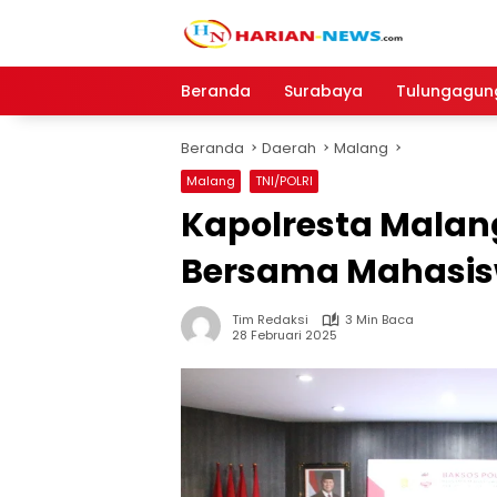
Langsung
ke
konten
Beranda
Surabaya
Tulungagun
Beranda
Daerah
Malang
Malang
TNI/POLRI
Kapolresta Malang
Bersama Mahasi
Tim Redaksi
3 Min Baca
28 Februari 2025