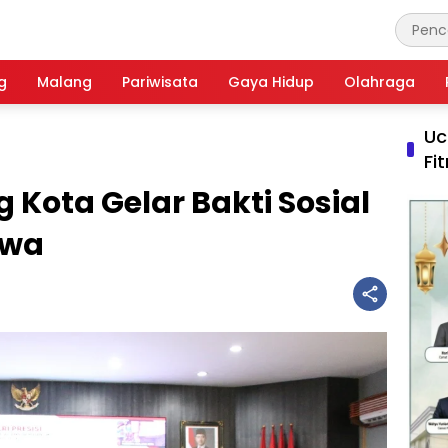
g
Malang
Pariwisata
Gaya Hidup
Olahraga
Uc
Fi
 Kota Gelar Bakti Sosial
swa