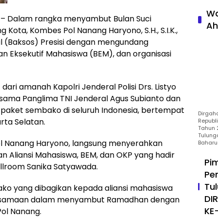
Wa
– Dalam rangka menyambut Bulan Suci
Ah
Kota, Kombes Pol Nanang Haryono, S.H., S.I.K.,
ial (Baksos) Presisi dengan mengundang
 Eksekutif Mahasiswa (BEM), dan organisasi
dari amanah Kapolri Jenderal Polisi Drs. Listyo
sama Panglima TNI Jenderal Agus Subianto dan
1 paket sembako di seluruh Indonesia, bertempat
Dirgah
rta Selatan.
Republ
Tahun 2
Tulung
ol Nanang Haryono, langsung menyerahkan
Baharu
 Aliansi Mahasiswa, BEM, dan OKP yang hadir
Pi
llroom Sanika Satyawada.
Pe
Tu
ko yang dibagikan kepada aliansi mahasiswa
DI
bersamaan dalam menyambut Ramadhan dengan
KE
Pol Nanang.