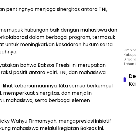
 pentingnya menjaga sinergitas antara TNI,
ingin memupuk hubungan baik dengan mahasiswa dan
erkolaborasi dalam berbagai program, termasuk
kat untuk meningkatkan kesadaran hukum serta
Pimpin
bahnya.
Kabupa
Dirgah
Tahun 
yatakan bahwa Baksos Presisi ini merupakan
aksi positif antara Polri, TNI, dan mahasiswa.
De
Ka
tapi lihat kebersamaannya. Kita semua berkumpul
i, memperkuat sinergitas, dan menjalin
TNI, mahasiswa, serta berbagai elemen
cky Wahyu Firmansyah, mengapresiasi inisiatif
ng mahasiswa melalui kegiatan Baksos ini.