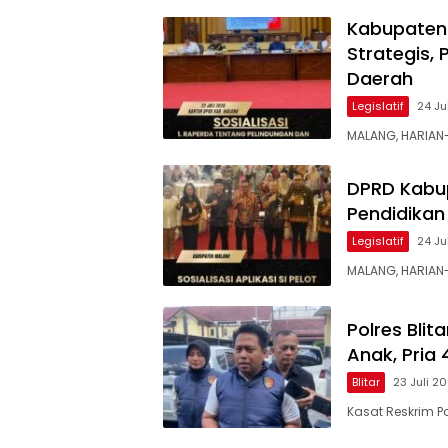
Kabupaten 
Strategis,
Daerah
Legislatif
24 Ju
MALANG, HARIAN
DPRD Kabup
Pendidikan 
Legislatif
24 Ju
MALANG, HARIA
Polres Bli
Anak, Pria
Blitar
23 Juli 2
Kasat Reskrim Po