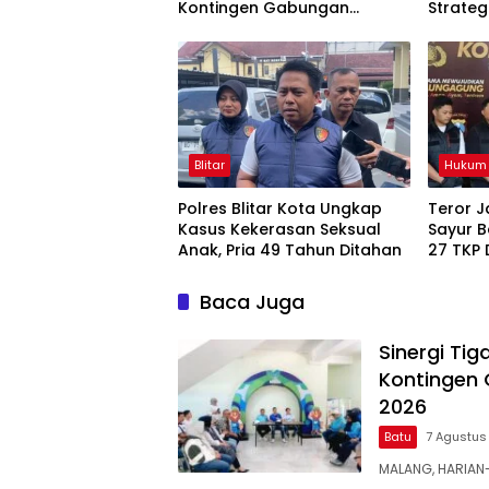
Kontingen Gabungan
Strateg
Dilepas ke Seleksi
dan Pe
PORPAMNAS 2026
Daerah
Blitar
Hukum 
Polres Blitar Kota Ungkap
Teror 
Kasus Kekerasan Seksual
Sayur B
Anak, Pria 49 Tahun Ditahan
27 TKP 
Tulung
Baca Juga
Sinergi Ti
Kontingen 
2026
Batu
7 Agustus
MALANG, HARIAN